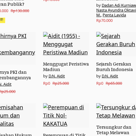
yan Publik?
Dadan Adi Kurnia
Nasta Ayundra Oktav
nal
nt
0.000
Rp
130.000
M.
,
Penta Lavida
Rp
70.000
f!
.000.
.000.
Menggugat Peristiwa
Sejarah Gerakan
Madiun
Buruh Indonesia
rnya PKI dan
D.N. Aidit
D.N. Aidit
kembangannya
Original
Current
Original
Current
Rp
0
Rp
25.000
Rp
0
Rp
65.000
N. Aidit
nal
nt
price
price
price
price
Rp
25.000
was:
is:
was:
is:
Rp25.000.
Rp0.
Rp65.000.
Rp0.
000.
Tersungkur dan
Tetap Melawan
isahan Hukum
Perempuan di Titik