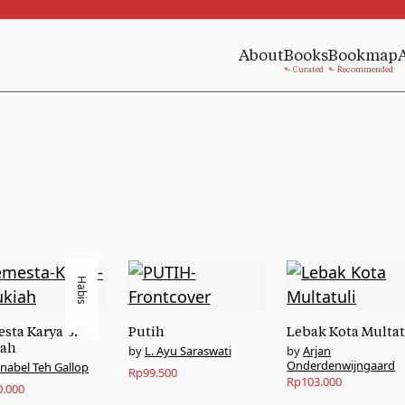
About
Books
Bookmap
Habis
sta Karya S.
Putih
Lebak Kota Multat
iah
L. Ayu Saraswati
Arjan
Onderdenwijngaard
nabel Teh Gallop
Rp
99.500
Rp
103.000
0.000