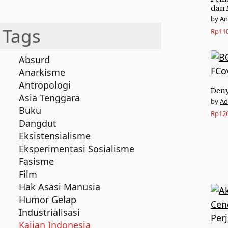
dan 
An
Tags
Rp
11
Absurd
Anarkisme
Antropologi
Deny
Asia Tenggara
Ad
Buku
Rp
12
Dangdut
Eksistensialisme
Eksperimentasi Sosialisme
Fasisme
Film
Hak Asasi Manusia
Humor Gelap
Industrialisasi
Kajian Indonesia