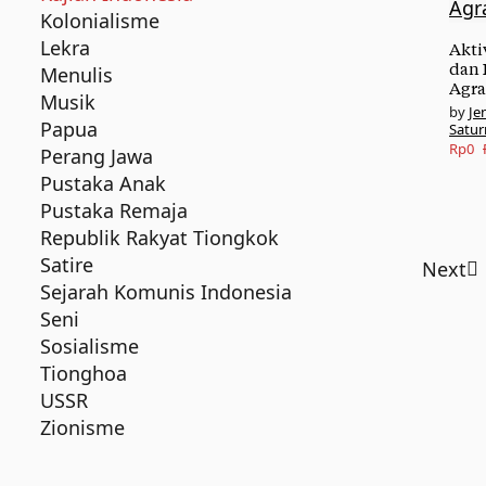
Kolonialisme
Lekra
Akti
dan 
Menulis
Agra
Musik
Je
Papua
Satur
Origi
Curre
Rp
0
Perang Jawa
price
price
Pustaka Anak
was:
is:
Pustaka Remaja
Republik Rakyat Tiongkok
Rp80.
Rp0.
Satire
Next
Sejarah Komunis Indonesia
Seni
Sosialisme
Tionghoa
USSR
Zionisme