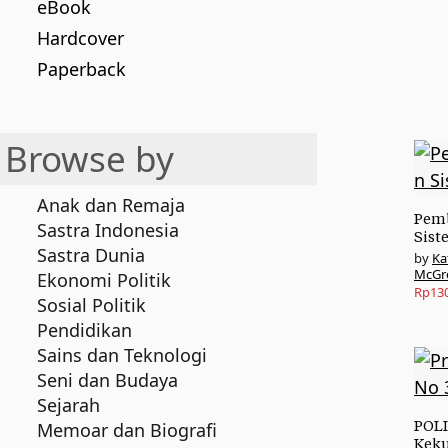
eBook
Hardcover
Paperback
Browse by
Anak dan Remaja
Pem
Sastra Indonesia
Sist
Sastra Dunia
Ka
McGr
Ekonomi Politik
Rp
13
Sosial Politik
Pendidikan
Sains dan Teknologi
Seni dan Budaya
Sejarah
POLI
Memoar dan Biografi
Keku