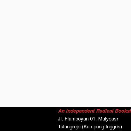
An Independent Radical Books
Jl. Flamboyan 01, Mulyoasri
Tulungrejo (Kampung Inggris)