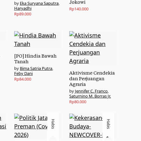
Jokowi
Eka Suryana Saputra
,
Haryadhi
Rp
140.000
Rp
89.000
i
[PO] Hindia Bawah
Tanah
Bima Satria Putra
,
Aktivisme Cendekia
Feby Dani
dan Perjuangan
Rp
84.000
Agraria
Jennifer C. Franco
,
Saturnino M. Borras Jr.
Rp
80.000
Habis
Habis