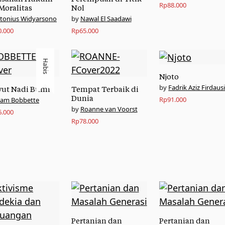
Rp
88.000
Moralitas
Nol
tonius Widyarsono
Nawal El Saadawi
0.000
Rp
65.000
Habis
Njoto
Fadrik Aziz Firdaus
ut Nadi Bumi
Tempat Terbaik di
Dunia
Rp
91.000
am Bobbette
Roanne van Voorst
6.000
Rp
78.000
Pertanian dan
Pertanian dan