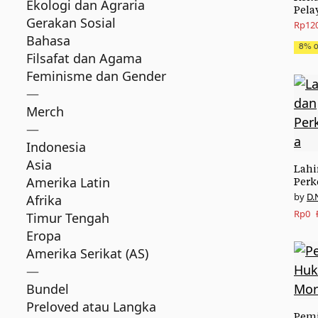
Ekologi dan Agraria
Pela
Gerakan Sosial
Origi
Curre
Rp
12
Bahasa
price
price
8% of
Filsafat dan Agama
was:
is:
Feminisme dan Gender
Rp130
Rp120
—
Merch
—
Indonesia
Asia
Lahi
Amerika Latin
Per
D.
Afrika
Origi
Curre
Rp
0
Timur Tengah
price
price
Eropa
Amerika Serikat (AS)
was:
is:
—
Rp25.
Rp0.
Bundel
Preloved atau Langka
Pem