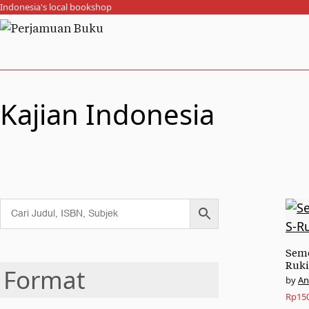
Indonesia's local bookshop
Kajian Indonesia
Seme
Ruk
Format
An
Rp
15