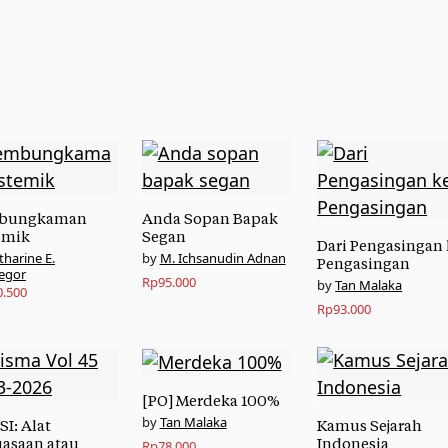
bungkaman
Anda Sopan Bapak
emik
Segan
Dari Pengasingan 
tharine E.
M. Ichsanudin Adnan
Pengasingan
egor
Rp
95.000
Tan Malaka
0.500
Rp
93.000
[PO] Merdeka 100%
Tan Malaka
SI: Alat
Kamus Sejarah
asaan atau
Indonesia
Rp
78.000