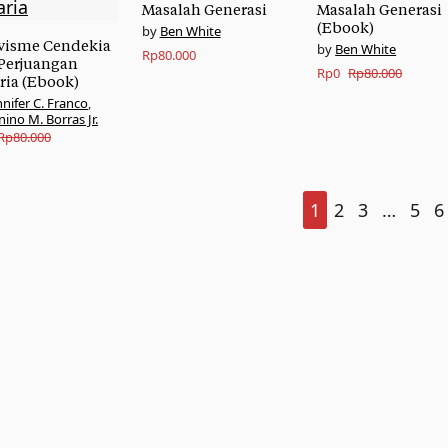
Masalah Generasi
Masalah Generasi
(Ebook)
Ben White
visme Cendekia
Ben White
Rp
80.000
Perjuangan
Original
Current
Rp
0
Rp
80.000
ria (Ebook)
price
price
nnifer C. Franco
,
nino M. Borras Jr.
was:
is:
nal
nt
Rp
80.000
Rp80.000.
Rp0.
1
2
3
…
5
6
000.