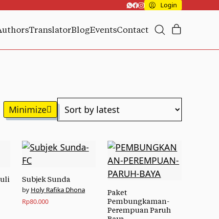
Login
Authors
Translator
Blog
Events
Contact
uli
Subjek Sunda
Holy Rafika Dhona
Paket
Rp
80.000
Pembungkaman-
Perempuan Paruh
Baya