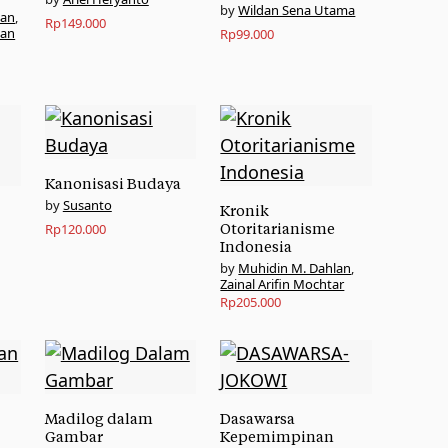
Wildan Sena Utama
wan
,
Rp
149.000
ian
Rp
99.000
Kanonisasi Budaya
Susanto
Kronik
Rp
120.000
Otoritarianisme
Indonesia
Muhidin M. Dahlan
,
Zainal Arifin Mochtar
Rp
205.000
Madilog dalam
Dasawarsa
Gambar
Kepemimpinan