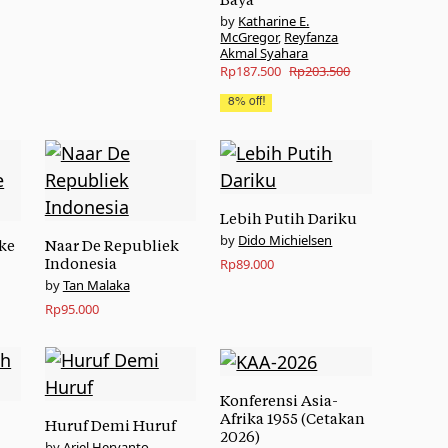
Katharine E.
McGregor
,
Reyfanza
Akmal Syahara
Original
Current
Rp
187.500
Rp
203.500
price
price
8% off!
was:
is:
Rp203.500.
Rp187.500.
Lebih Putih Dariku
Dido Michielsen
ke
Naar De Republiek
Indonesia
Rp
89.000
Tan Malaka
Rp
95.000
Konferensi Asia-
Afrika 1955 (Cetakan
Huruf Demi Huruf
2026)
Ariel Heryanto