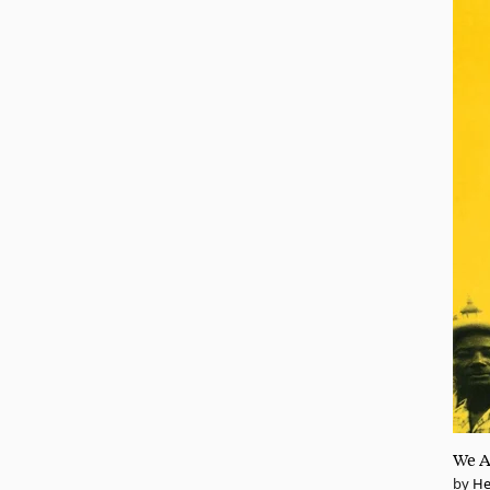
We A
He