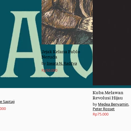
Jejak Kelana Pablo
Neruda
Iswara N. Raditya
Rp
50.000
Kuba Melawan
Revolusi Hijau
ie Saptaji
Medea Benyamin
,
.000
Peter Rosset
Rp
75.000