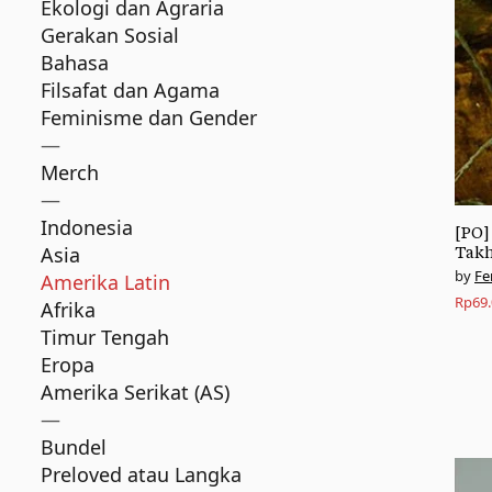
Ekologi dan Agraria
Gerakan Sosial
Bahasa
Filsafat dan Agama
Feminisme dan Gender
—
Merch
—
Indonesia
[PO]
Asia
Takh
Fe
Amerika Latin
Rp
69
Afrika
Timur Tengah
Eropa
Amerika Serikat (AS)
—
Bundel
Preloved atau Langka