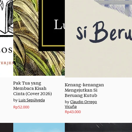
Pak Tua yang
Kenang-kenangan
Membaca Kisah
Mengejutkan Si
Cinta (Cover 2026)
Beruang Kutub
Luis Sepúlveda
Claudio Orrego
Vicuña
Rp
52.000
Rp
43.000