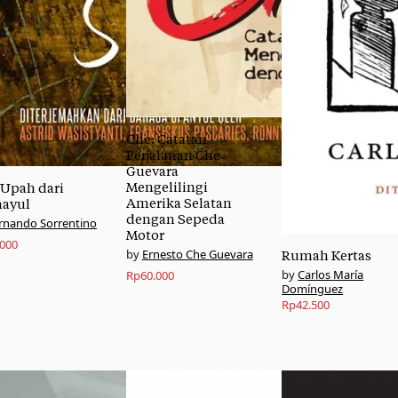
Che: Catatan
Perjalanan Che
Guevara
Mengelilingi
 Upah dari
Amerika Selatan
ayul
dengan Sepeda
rnando Sorrentino
Motor
.000
Ernesto Che Guevara
Rumah Kertas
Carlos María
Rp
60.000
Domínguez
Rp
42.500