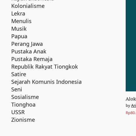
Kolonialisme
Lekra
Menulis
Musik
Papua
Perang Jawa
Pustaka Anak
Pustaka Remaja
Republik Rakyat Tiongkok
Satire
Sejarah Komunis Indonesia
Seni
Sosialisme
Alok
Tionghoa
Ar
USSR
Rp
80
Zionisme