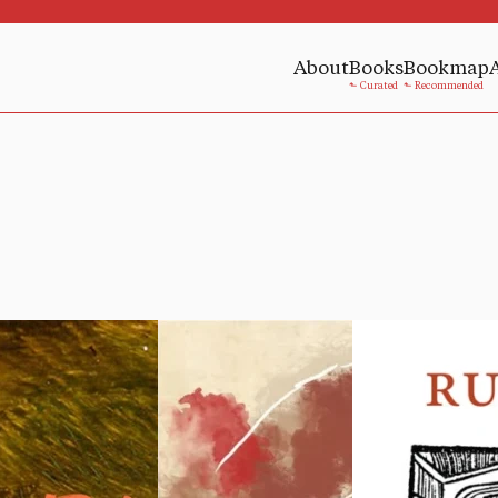
About
Books
Bookmap