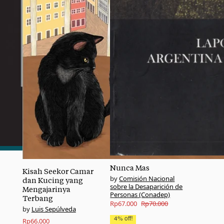
Nunca Mas
Kisah Seekor Camar
Comisión Nacional
dan Kucing yang
sobre la Desaparición de
Mengajarinya
Personas (Conadep)
Terbang
Original
Current
Rp
67.000
Rp
70.000
Luis Sepúlveda
price
price
4% off!
Rp
66.000