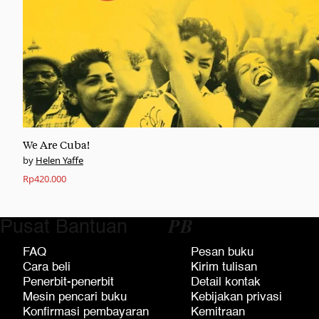
We Are Cuba!
Helen Yaffe
Rp
420.000
Pusat Bantuan
𝑷𝑩
FAQ
Pesan buku
Cara beli
Kirim tulisan
Penerbit-penerbit
Detail kontak
Mesin pencari buku
Kebijakan privasi
Konfirmasi pembayaran
Kemitraan