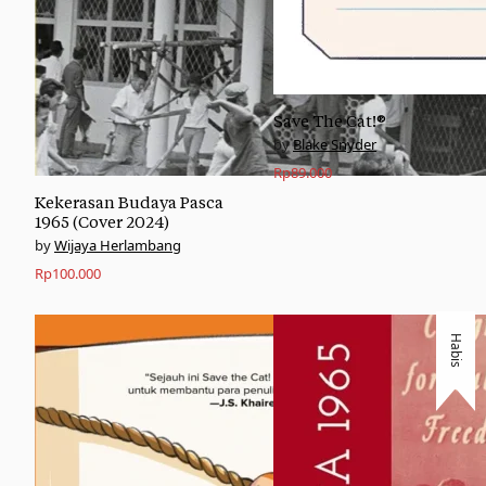
Save The Cat!®
Blake Snyder
Rp
89.000
Kekerasan Budaya Pasca
1965 (Cover 2024)
Wijaya Herlambang
Rp
100.000
Habis