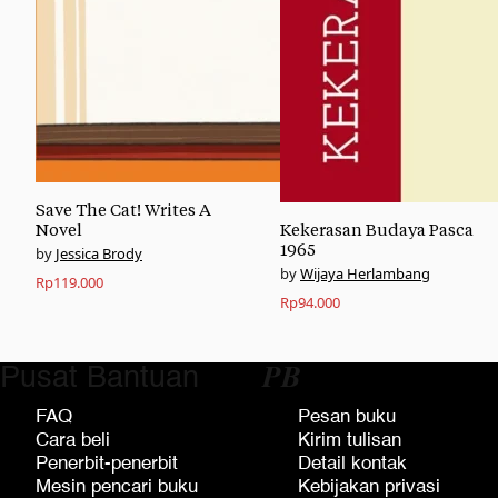
Save The Cat! Writes A
Novel
Kekerasan Budaya Pasca
1965
Jessica Brody
Wijaya Herlambang
Rp
119.000
Rp
94.000
Pusat Bantuan
𝑷𝑩
FAQ
Pesan buku
Cara beli
Kirim tulisan
Penerbit-penerbit
Detail kontak
Mesin pencari buku
Kebijakan privasi