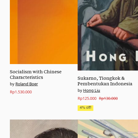
Socialism with Chinese
Characteristics
Sukarno, Tiongkok &
Roland Boer
Pembentukan Indonesia
Hong Liu
Rp
1.530.000
Original
Current
Rp
125.000
Rp
130.000
price
price
4% off!
was:
is:
Rp130.000.
Rp125.000.