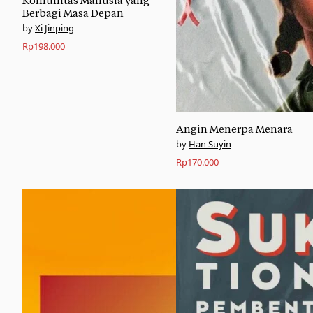
Komunitas Manusia yang
Berbagi Masa Depan
Xi Jinping
Rp
198.000
Angin Menerpa Menara
Han Suyin
Rp
170.000