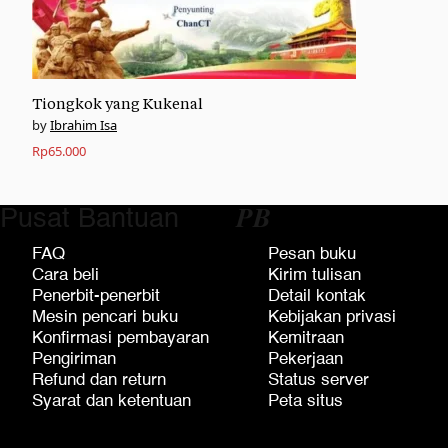
Tiongkok yang Kukenal
Ibrahim Isa
Rp
65.000
Pusat Bantuan
𝑷𝑩
FAQ
Pesan buku
Cara beli
Kirim tulisan
Penerbit-penerbit
Detail kontak
Mesin pencari buku
Kebijakan privasi
Konfirmasi pembayaran
Kemitraan
Pengiriman
Pekerjaan
Refund dan return
Status server
Syarat dan ketentuan
Peta situs