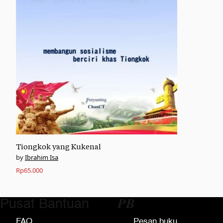
Tiongkok yang Kukenal
Ibrahim Isa
Rp
65.000
Pusat Bantuan
𝑷𝑩
FAQ
Pesan buku