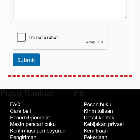
a
B
J
t
u
u
a
k
d
n
u
u
t
*
l
a
*
m
b
a
h
Submit
a
n
Pusat Bantuan
𝑷𝑩
FAQ
Pesan buku
Cara beli
Kirim tulisan
Penerbit-penerbit
Detail kontak
Mesin pencari buku
Kebijakan privasi
Konfirmasi pembayaran
Kemitraan
Pengiriman
Pekerjaan