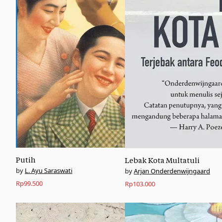
Putih
Lebak Kota Multatuli
L. Ayu Saraswati
Arjan Onderdenwijngaard
Rp
99.500
Rp
103.000