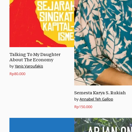
Talking To My Daughter
About The Economy
Yanis Varoufakis
Rp
80.000
Semesta Karya S. Rukiah
Annabel Teh Gallop
Rp
150.000