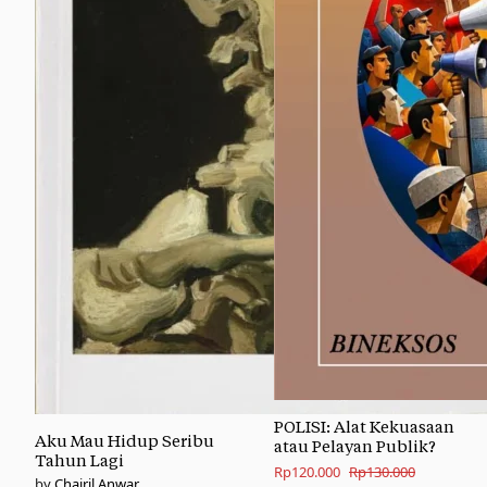
POLISI: Alat Kekuasaan
Aku Mau Hidup Seribu
atau Pelayan Publik?
Tahun Lagi
Original
Current
Rp
120.000
Rp
130.000
Chairil Anwar