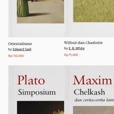
Wilbur dan Charlotte
Orientalisme
E. B. White
Edward Said
Rp
75.000
Rp
150.000