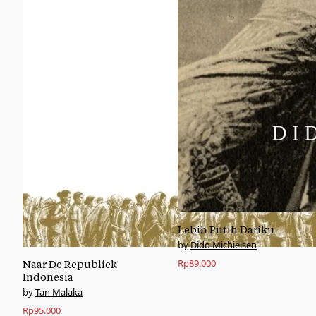
Lebih Putih Dariku
Dido Michielsen
Rp
89.000
Naar De Republiek
Indonesia
Tan Malaka
Rp
95.000