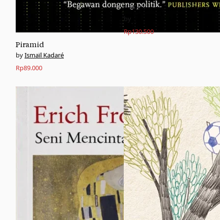
Pembungkaman Sistemik
Katharine E. McGregor
Rp
130.500
Piramid
Ismaïl Kadaré
Rp
89.000