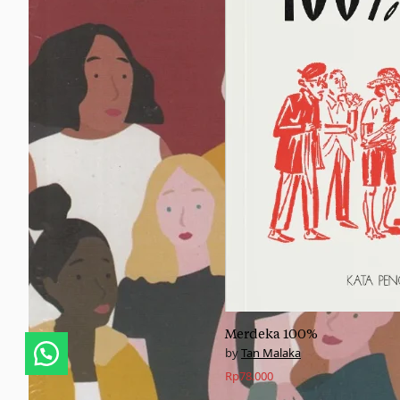
Merdeka 100%
Tanyakan sesuatu!
Tan Malaka
Rp
78.000