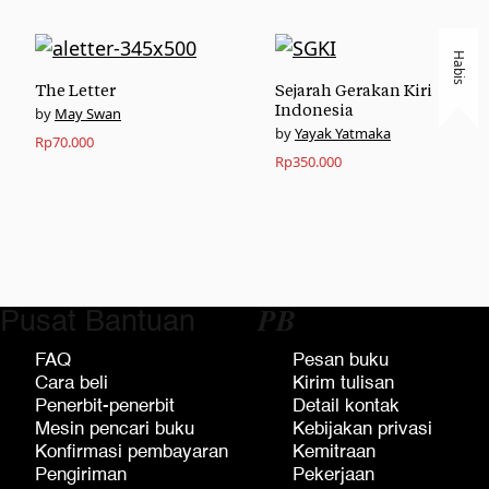
Habis
The Letter
Sejarah Gerakan Kiri
Indonesia
May Swan
Yayak Yatmaka
Rp
70.000
Rp
350.000
Pusat Bantuan
𝑷𝑩
FAQ
Pesan buku
Cara beli
Kirim tulisan
Penerbit-penerbit
Detail kontak
Mesin pencari buku
Kebijakan privasi
Konfirmasi pembayaran
Kemitraan
Pengiriman
Pekerjaan