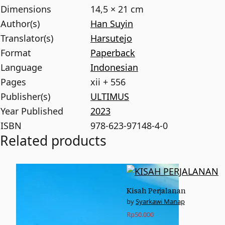
Dimensions
14,5 × 21 cm
Author(s)
Han Suyin
Translator(s)
Harsutejo
Format
Paperback
Language
Indonesian
Pages
xii + 556
Publisher(s)
ULTIMUS
Year Published
2023
ISBN
978-623-97148-4-0
Related products
Kisah Perjalanan
Syarkawi Manap
Rp
50.000