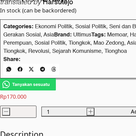
translated by
Harsutejo
In stock (can be backordered)
Categories:
Ekonomi Politik
,
Sosial Politik
,
Seni dan 
Gerakan Sosial
,
Asia
Brand:
Ultimus
Tags:
Memoar
,
Ha
Perempuan
,
Sosial Politik
,
Tiongkok
,
Mao Zedong
,
Asi
Tiongkok
,
Revolusi
,
Sejarah Komunisme
,
Tionghoa
Share:
Tanyakan sesuatu
Rp
170.000
-
+
Ad
Angin
Menerpa
Menara
Description