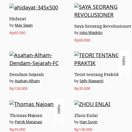
Hidayat
May Swan
Saya Seorang Revolusioner
Joko Waskito
Rp
65.000
Rp
60.000
Habis
Dendam Sejarah
Teori tentang Praktik
Asahan Alham
Selly Riawanti
Rp
150.000
Rp
35.000
Habis
Thomas Najoan
Zhou Enlai
Petrik Matanasi
Han Suyin
Rp
35.000
Rp
130.000