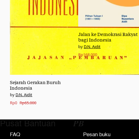
Jalan ke Demokrasi Rakyat
bagi Indonesia
D.N. Aidit
Rp
168.000
Sejarah Gerakan Buruh
Indonesia
D.N. Aidit
Original
Current
Rp
0
Rp
65.000
price
price
was:
is:
Pusat Bantuan
𝑷𝑩
Rp65.000.
Rp0.
FAQ
Pesan buku