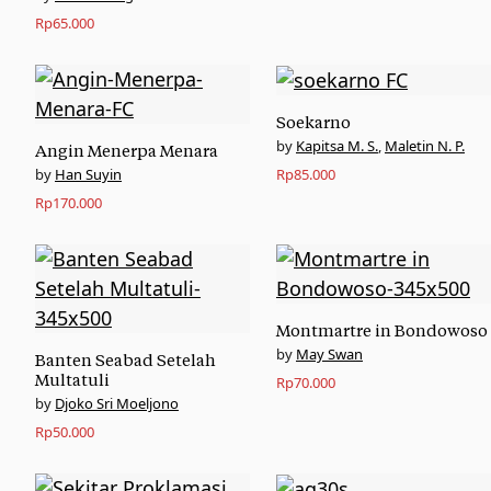
Rp
65.000
Soekarno
Kapitsa M. S.
,
Maletin N. P.
Angin Menerpa Menara
Han Suyin
Rp
85.000
Rp
170.000
Montmartre in Bondowoso
May Swan
Banten Seabad Setelah
Multatuli
Rp
70.000
Djoko Sri Moeljono
Rp
50.000