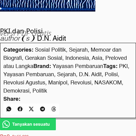
PKI dan Polisi
versi PDF Gratis
author❨s❩
D.N. Aidit
Categories:
Sosial Politik
,
Sejarah
,
Memoar dan
Biografi
,
Gerakan Sosial
,
Indonesia
,
Asia
,
Preloved
atau Langka
Brand:
Yayasan Pembaruan
Tags:
PKI
,
Yayasan Pembaruan
,
Sejarah
,
D.N. Aidit
,
Polisi
,
Revolusi Agustus
,
Manipol
,
Revolusi
,
NASAKOM
,
Demokrasi
,
Politik
Share:
Tanyakan sesuatu