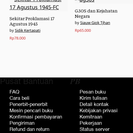
G30S dan Kejahatan
Negara
Sekitar Proklamasi 17
Siauw Giok Tjhan
Agustus 1945
Sidik Kertapati
Rp
65.000
Rp
78.000
Pusat Bantuan
𝑷𝑩
FAQ
Pesan buku
Cara beli
Kirim tulisan
Penerbit-penerbit
Detail kontak
Mesin pencari buku
Kebijakan privasi
Konfirmasi pembayaran
Kemitraan
Pengiriman
Pekerjaan
Refund dan return
Status server