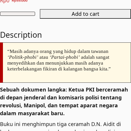
Rp
0
Rp
55.000
Original
Current
price
price
Add to cart
PKI
was:
is:
dan
Rp55.000.
Rp0.
Description
Polisi
quantity
“Masih adanya orang yang hidup dalam tawanan
‘Politik-phobi’
atau
‘Partai-phobi’
adalah sangat
menyedihkan dan menunjukkan masih adanya
keterbelakangan fikiran di kalangan bangsa kita.”
Sebuah dokumen langka: Ketua PKI berceramah
di depan jenderal dan komisaris polisi tentang
revolusi, Manipol, dan tempat aparat negara
dalam masyarakat baru.
Buku ini menghimpun tiga ceramah D.N. Aidit di