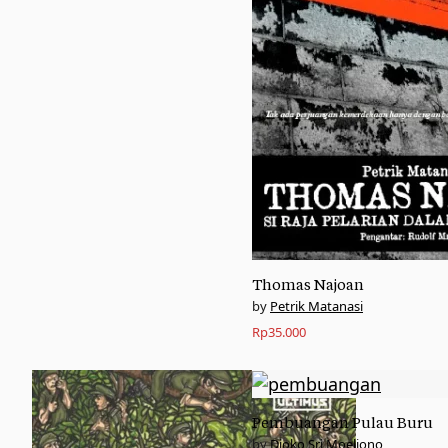
Thomas Najoan
Petrik Matanasi
Rp
35.000
Pembuangan Pulau Buru
Djoko Sri Moeljono