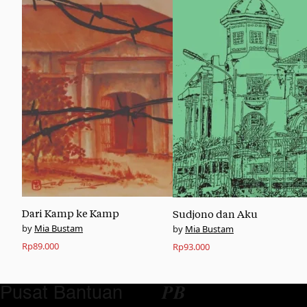
Dari Kamp ke Kamp
Sudjono dan Aku
Mia Bustam
Mia Bustam
Rp
89.000
Rp
93.000
Pusat Bantuan
𝑷𝑩