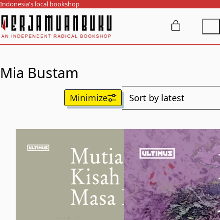
Indonesia's local bookshop
Mia Bustam