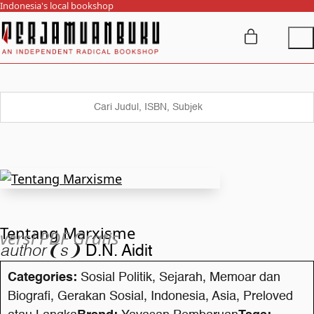
Indonesia's local bookshop
Tentang Marxisme
versi PDF Gratis
author❨s❩
D.N. Aidit
Categories:
Sosial Politik
,
Sejarah
,
Memoar dan
Biografi
,
Gerakan Sosial
,
Indonesia
,
Asia
,
Preloved