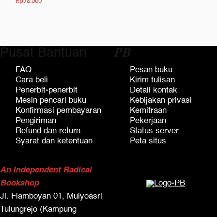
Rp
78.000
Pusat Bantuan
𝑷𝑩
FAQ
Pesan buku
Cara beli
Kirim tulisan
Penerbit-penerbit
Detail kontak
Mesin pencari buku
Kebijakan privasi
Konfirmasi pembayaran
Kemitraan
Pengiriman
Pekerjaan
Refund dan return
Status server
Syarat dan ketentuan
Peta situs
An Independent Radical
Bookshop
Jl. Flamboyan 01, Mulyoasri
Tulungrejo (Kampung