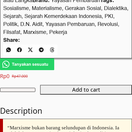
atau Langka
Brand:
Yayasan Pembaruan
Tags:
Sosialisme
,
Materialisme
,
Gerakan Sosial
,
Dialektika
,
Sejarah
,
Sejarah Kemerdekaan Indonesia
,
PKI
,
Politik
,
D.N. Aidit
,
Yayasan Pembaruan
,
Revolusi
,
Filsafat
,
Marxisme
,
Pekerja
Share:
Tanyakan sesuatu
Rp
0
Rp
47.000
Original
Current
price
price
Add to cart
Tentang
was:
is:
Marxisme
Rp47.000.
Rp0.
Description
quantity
“Marxisme bukan barang selundupan di Indonesia. Ia