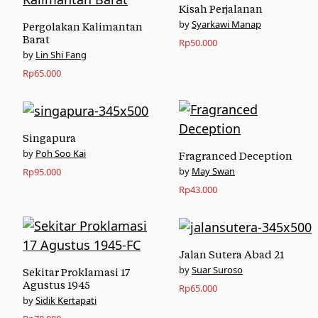
Kisah Perjalanan
Syarkawi Manap
Pergolakan Kalimantan
Barat
Rp
50.000
Lin Shi Fang
Rp
65.000
Singapura
Poh Soo Kai
Fragranced Deception
May Swan
Rp
95.000
Rp
43.000
Jalan Sutera Abad 21
Suar Suroso
Sekitar Proklamasi 17
Agustus 1945
Rp
65.000
Sidik Kertapati