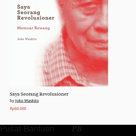
Saya Seorang Revolusioner
Joko Waskito
Rp
60.000
Pusat Bantuan
𝑷𝑩