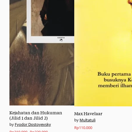
Kejahatan dan Hukuman
Max Havelaar
(Jilid 1 dan Jilid 2)
Multatuli
Fyodor Dostoyevsky
Rp
110.000
Original
Current