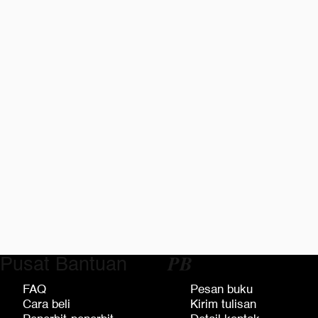
Pusat Bantuan
𝑷𝑩
FAQ
Pesan buku
Cara beli
Kirim tulisan