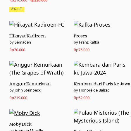
Rp
210.000
Rp
220.000
price
price
5% off!
was:
is:
Rp220.000.
Rp210.000.
Hikayat Kadiroen
Proses
Semaoen
Franz Kafka
Rp
70.000
Rp
75.000
Anggur Kemurkaan
Kembara dari Paris ke Jawa
John Steinbeck
Honoré de Balzac
Rp
219.000
Rp
62.000
Moby Dick
Herman Melville