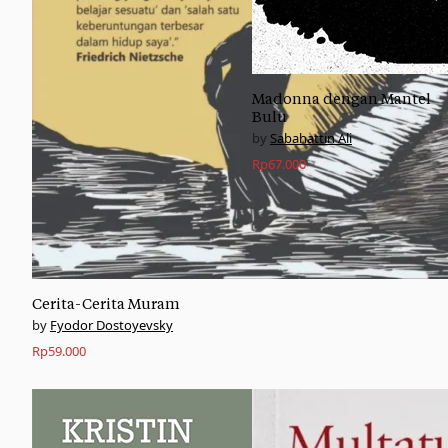
Madonna dengan Mantel
Bulu
Sabahattin Ali
Rp
67.000
Cerita-Cerita Muram
Fyodor Dostoyevsky
Rp
59.000