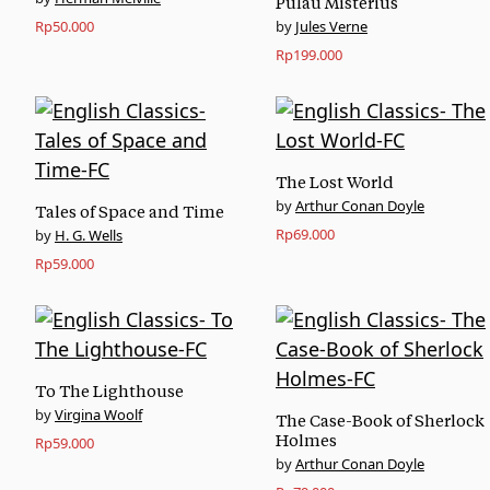
Pulau Misterius
Jules Verne
Rp
50.000
Rp
199.000
The Lost World
Arthur Conan Doyle
Tales of Space and Time
Rp
69.000
H. G. Wells
Rp
59.000
To The Lighthouse
Virgina Woolf
The Case-Book of Sherlock
Holmes
Rp
59.000
Arthur Conan Doyle