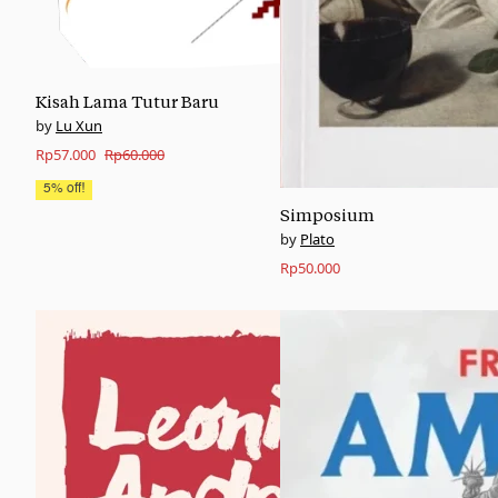
Kisah Lama Tutur Baru
Lu Xun
Original
Current
Rp
57.000
Rp
60.000
price
price
5% off!
was:
is:
Simposium
Plato
Rp60.000.
Rp57.000.
Rp
50.000