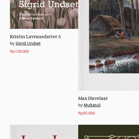
Kristin Lavransdatter 3
Sigrid Undset
Rp
139.000
Max Havelaar
Multatuli
Rp
85.000