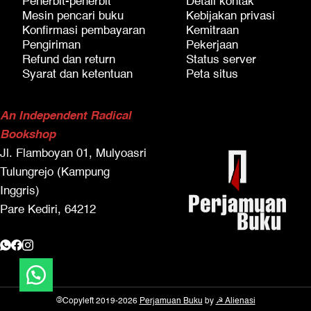
Penerbit-penerbit
Detail kontak
Mesin pencari buku
Kebijakan privasi
Konfirmasi pembayaran
Kemitraan
Pengiriman
Pekerjaan
Refund dan return
Status server
Syarat dan ketentuan
Peta situs
An Independent Radical
Bookshop
Jl. Flamboyan 01, Mulyoasri
Tulungrejo (Kampung
Inggris)
Pare Kediri, 64212
Tanyakan sesuatu!
©
Copyleft 2019-2026
Perjamuan Buku
by
☭ Alienasi