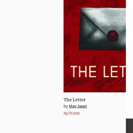
The Letter
May Swan
Rp
70.000