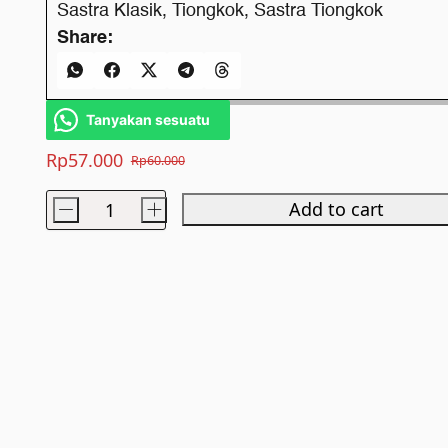
Sastra Klasik
,
Tiongkok
,
Sastra Tiongkok
Share:
Tanyakan sesuatu
Rp
57.000
Rp
60.000
Original
Current
price
price
-
+
Add to cart
Kisah
was:
is:
Lama
Rp60.000.
Rp57.000.
Tutur
Baru
quantity