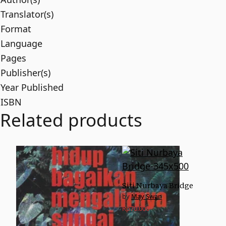
Translator(s)
Format
Language
Pages
Publisher(s)
Year Published
ISBN
Related products
Siti Nurbaya Bridge
May Swan
Rp
70.000