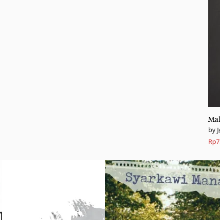
Mak
Rp
7