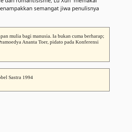
me dan romantisisme, Lu Xun “memakai
, menampakkan semangat jiwa penulisnya
apan mulia bagi manusia. Ia bukan cuma berharap;
ramoedya Ananta Toer, pidato pada Konferensi
bel Sastra 1994