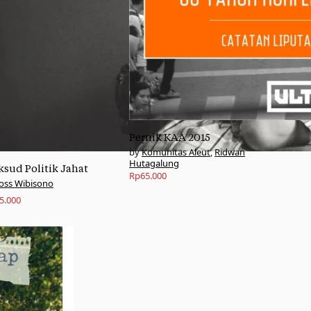
Pernik KAA 2015
Komunitas Aleut
,
Ridwan
Hutagalung
sud Politik Jahat
Rp
65.000
Joss Wibisono
5.000