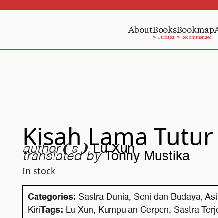
About
Books
Bookmap
Kisah Lama Tutur
author❨s❩
Lu Xun
translated by
Tonny Mustika
In stock
Categories:
Sastra Dunia
,
Seni dan Budaya
,
Asi
Kiri
Tags:
Lu Xun
,
Kumpulan Cerpen
,
Sastra Ter