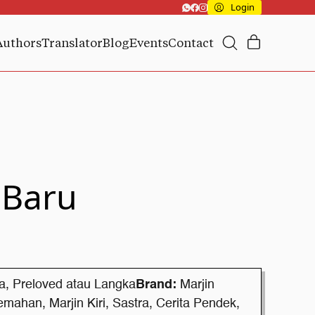
Login
Authors
Translator
Blog
Events
Contact
 Baru
a
,
Preloved atau Langka
Brand:
Marjin
jemahan
,
Marjin Kiri
,
Sastra
,
Cerita Pendek
,