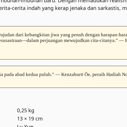
an imbuhan-imbuhan baru. Dengan memadukan realis
erita-cerita indah yang kerap jenaka dan sarkastis
wujudan dari kebangkitan jiwa yang penuh dengan harapan-har
esusastraan—dalam perjuangan mewujudkan cita-citanya.” — P
sia pada abad kedua puluh.” — Kenzaburō Ōe, peraih Hadiah No
0,25 kg
13 × 19 cm
Lu Xun