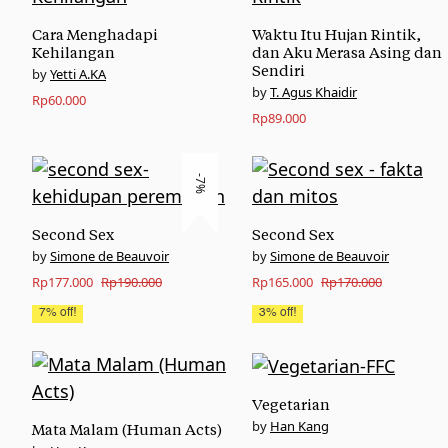
Cara Menghadapi
Waktu Itu Hujan Rintik,
Kehilangan
dan Aku Merasa Asing dan
Sendiri
Yetti A.KA
T. Agus Khaidir
Rp
60.000
Rp
89.000
-7%
Second Sex
Second Sex
Simone de Beauvoir
Simone de Beauvoir
Original
Current
Original
Current
Rp
177.000
Rp
190.000
Rp
165.000
Rp
170.000
price
price
price
price
7% off!
3% off!
was:
is:
was:
is:
Rp190.000.
Rp177.000.
Rp170.000.
Rp165.000.
Vegetarian
Han Kang
Mata Malam (Human Acts)