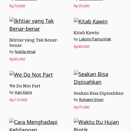
Rp
74.000
Rp
70.000
Kitab Kawin
Laksmi Pamuntjak
Ikhtiar yang Tak Benar-
benar
Rp
89.000
Nukila Amal
Rp
95.000
We Do Not Part
Han Kang
Seakan Bisa Dipisahkan
Ruhaeni Intan
Rp
110.000
Rp
75.000