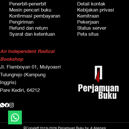
Penerbit-penerbit
Detail kontak
Mesin pencari buku
Kebijakan privasi
Konfirmasi pembayaran
Kemitraan
Pengiriman
Pekerjaan
Refund dan return
Status server
Syarat dan ketentuan
Peta situs
An Independent Radical
Bookshop
Jl. Flamboyan 01, Mulyoasri
Tulungrejo (Kampung
Inggris)
Pare Kediri, 64212
©
Copyleft 2019-2026
Perjamuan Buku
by
☭ Alienasi