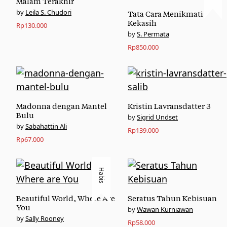
Malam Terakhir
Leila S. Chudori
Tata Cara Menikmati
Kekasih
Rp
130.000
S. Permata
Rp
850.000
Madonna dengan Mantel
Kristin Lavransdatter 3
Bulu
Sigrid Undset
Sabahattin Ali
Rp
139.000
Rp
67.000
Habis
Beautiful World, Where Are
Seratus Tahun Kebisuan
You
Wawan Kurniawan
Sally Rooney
Rp
58.000