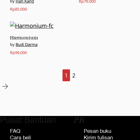
Han Kang
Rp
79.000
Rp
85.000
Harmonium
Budi Darma
Rp
99.000
1
2
Pusat Bantuan
𝑷𝑩
FAQ
Pesan buku
Cara beli
Kirim tulisan