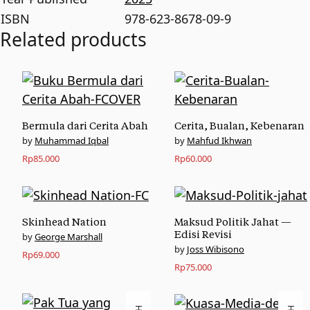
ISBN
978-623-8678-09-9
Related products
Bermula dari Cerita Abah
Cerita, Bualan, Kebenaran
Muhammad Iqbal
Mahfud Ikhwan
Rp
85.000
Rp
60.000
Skinhead Nation
Maksud Politik Jahat —
Edisi Revisi
George Marshall
Joss Wibisono
Rp
69.000
Rp
75.000