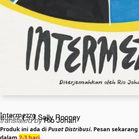
Intermezzo
author❨s❩
Sally Rooney
translated by
Rio Johan
Produk ini ada di
Pusat Distribusi
. Pesan sekarang
dalam
2-3 hari
.