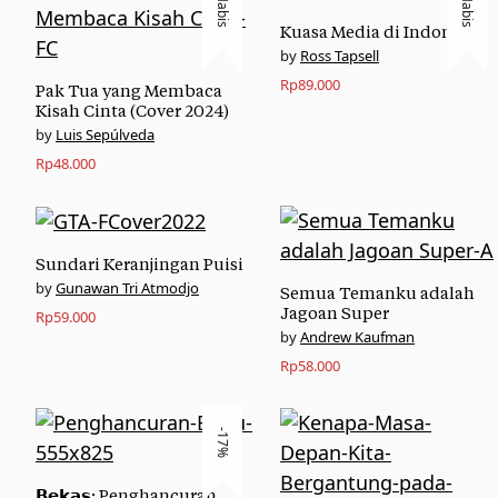
Habis
Habis
Kuasa Media di Indonesia
Ross Tapsell
Rp
89.000
Pak Tua yang Membaca
Kisah Cinta (Cover 2024)
Luis Sepúlveda
Rp
48.000
Sundari Keranjingan Puisi
Gunawan Tri Atmodjo
Semua Temanku adalah
Jagoan Super
Rp
59.000
Andrew Kaufman
Rp
58.000
-17%
𝗕𝗲𝗸𝗮𝘀: Penghancuran