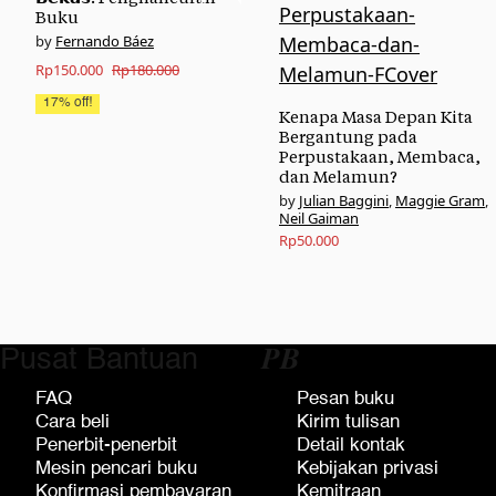
Buku
Fernando Báez
Original
Current
Rp
150.000
Rp
180.000
price
price
17% off!
Kenapa Masa Depan Kita
was:
is:
Bergantung pada
Perpustakaan, Membaca,
Rp180.000.
Rp150.000.
dan Melamun?
Julian Baggini
,
Maggie Gram
,
Neil Gaiman
Rp
50.000
Pusat Bantuan
𝑷𝑩
FAQ
Pesan buku
Cara beli
Kirim tulisan
Penerbit-penerbit
Detail kontak
Mesin pencari buku
Kebijakan privasi
Konfirmasi pembayaran
Kemitraan