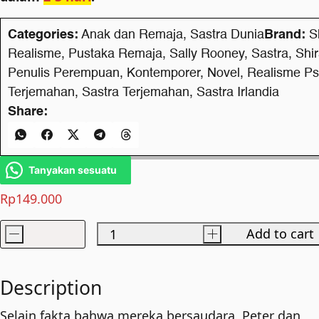
Categories:
Anak dan Remaja
,
Sastra Dunia
Brand:
S
Realisme
,
Pustaka Remaja
,
Sally Rooney
,
Sastra
,
Shi
Penulis Perempuan
,
Kontemporer
,
Novel
,
Realisme Ps
Terjemahan
,
Sastra Terjemahan
,
Sastra Irlandia
Share:
Tanyakan sesuatu
Rp
149.000
-
+
Add to cart
Intermezzo
quantity
Description
Selain fakta bahwa mereka bersaudara, Peter dan