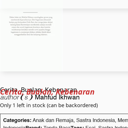
Cerita, Bualan, Kebenaran
Cerita, Bualan, Kebenaran
author❨s❩
Mahfud Ikhwan
Only 1 left in stock (can be backordered)
Categories:
Anak dan Remaja
,
Sastra Indonesia
,
Memo