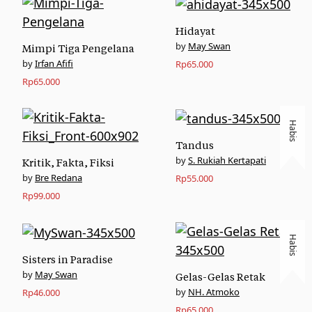
Hidayat
May Swan
Mimpi Tiga Pengelana
Irfan Afifi
Rp
65.000
Rp
65.000
Habis
Tandus
S. Rukiah Kertapati
Kritik, Fakta, Fiksi
Bre Redana
Rp
55.000
Rp
99.000
Habis
Sisters in Paradise
May Swan
Gelas-Gelas Retak
NH. Atmoko
Rp
46.000
Rp
65.000