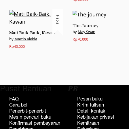
Habis
The Journey
May Swan
Mati Baik-Baik, Kawan
Martin Aleida
Rp
70.000
Rp
40.000
Pusat Bantuan
𝑷𝑩
FAQ
Pesan buku
Cara beli
Kirim tulisan
Penerbit-penerbit
Detail kontak
Mesin pencari buku
Kebijakan privasi
Konfirmasi pembayaran
Kemitraan