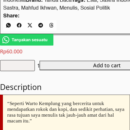
Indonesia
Brand:
Tanda Baca
Tags:
Esai
,
Sastra Indon
Sastra
,
Mahfud Ikhwan
,
Menulis
,
Sosial Politik
Share:
Tanyakan sesuatu
Rp
60.000
Add to cart
Cerita,
Bualan,
Kebenaran
Description
quantity
“Seperti Warto Kemplung yang bercerita untuk
mendapatkan rokok dan kopi, dan sedikit perhatian, saya
rasa tujuan saya menulis tak jauh-jauh amat dari hal
macam itu.”