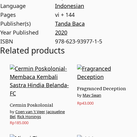
Language
Indonesian
Pages
vi + 144
Publisher(s)
Tanda Baca
Year Published
2020
ISBN
978-623-93977-1-5
Related products
Fragranced Deception
May Swan
Rp
43.000
Cermin Poskolonial
Coen van 't Veer
,
Jacqueline
Bel
,
Rick Honings
Rp
185.000