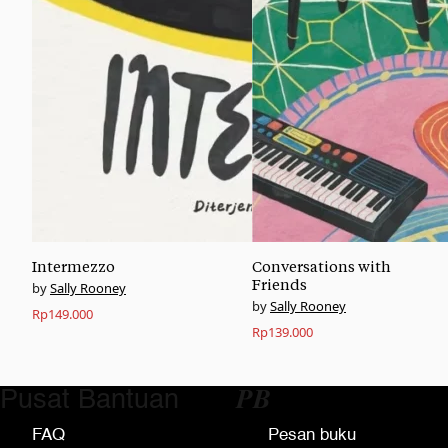
Intermezzo
Conversations with
Friends
Sally Rooney
Sally Rooney
Rp
149.000
Rp
139.000
Pusat Bantuan
𝑷𝑩
FAQ
Pesan buku