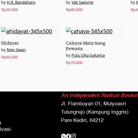
H.R. Bandaharo
Yab Saporte
Rp
35.000
Rp
80.000
Rp
4
Hidayat
Cahaya Mata Sang
Pewaris
May Swan
Putu Oka Sukanta
Rp
65.000
Rp
70.000
An Independent Radical Books
Jl. Flamboyan 01, Mulyoasri
Tulungrejo (Kampung Inggris)
Pare Kediri, 64212
k
ivasi