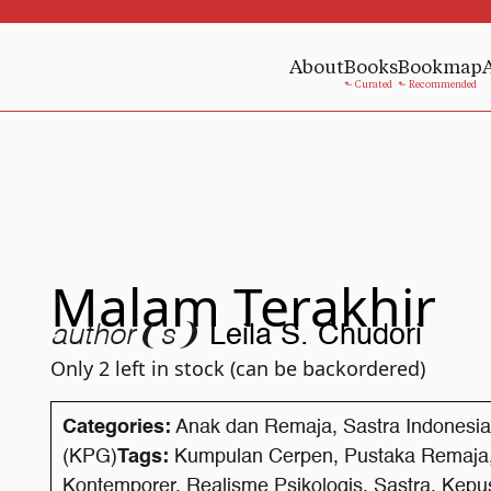
About
Books
Bookmap
Malam Terakhir
author❨s❩
Leila S. Chudori
Only 2 left in stock (can be backordered)
Categories:
Anak dan Remaja
,
Sastra Indonesia
(KPG)
Tags:
Kumpulan Cerpen
,
Pustaka Remaja
Kontemporer
,
Realisme Psikologis
,
Sastra
,
Kepu