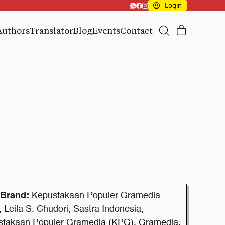
Login
Authors
Translator
Blog
Events
Contact
Brand:
Kepustakaan Populer Gramedia
,
Leila S. Chudori
,
Sastra Indonesia
,
stakaan Populer Gramedia (KPG)
,
Gramedia
,