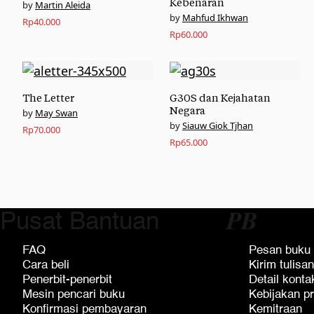
Kebenaran
Martin Aleida
Mahfud Ikhwan
Rp
40.000
Rp
60.000
The Letter
G30S dan Kejahatan
Negara
May Swan
Siauw Giok Tjhan
Rp
70.000
Rp
65.000
Pusat Bantuan
𝑷𝑩
FAQ
Pesan buku
Cara beli
Kirim tulisan
Penerbit-penerbit
Detail konta
Mesin pencari buku
Kebijakan pr
Konfirmasi pembayaran
Kemitraan