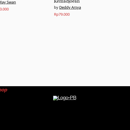
Kemadjoean
May Swan
Deddy Arsya
3.000
Rp
79.000
hop