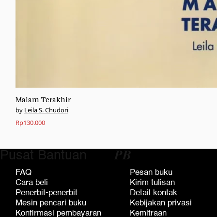
Malam Terakhir
Leila S. Chudori
Rp
130.000
Pusat Bantuan
𝑷𝑩
FAQ
Pesan buku
Cara beli
Kirim tulisan
Penerbit-penerbit
Detail kontak
Mesin pencari buku
Kebijakan privasi
Konfirmasi pembayaran
Kemitraan