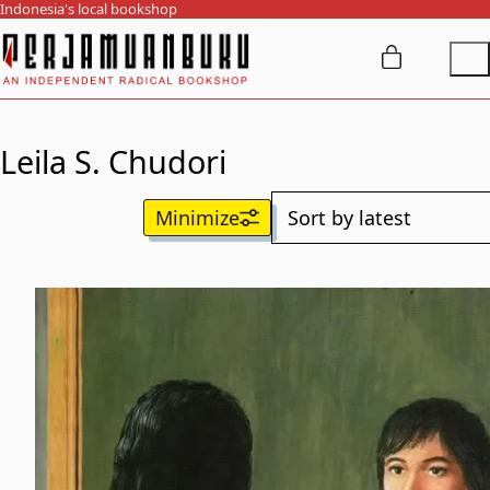
Indonesia's local bookshop
Leila S. Chudori