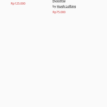
Dolittle
Rp
125.000
Hugh Lofting
Rp
75.000