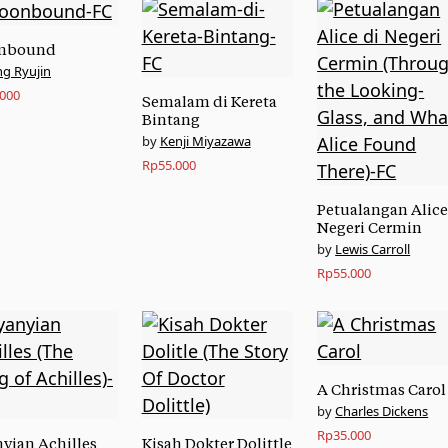
nbound
ng Ryujin
.000
Semalam di Kereta
Bintang
Kenji Miyazawa
Rp
55.000
Petualangan Alice
Negeri Cermin
Lewis Carroll
Rp
55.000
A Christmas Carol
Charles Dickens
Rp
35.000
yian Achilles
Kisah Dokter Dolittle