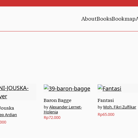
About
Books
Bookmap
Baron Bagge
Fantasi
Alexander Lernet-
Moh. Fikri Zulfikar
Jouska
Holenia
Rp
65.000
ep Ardian
Rp
72.000
.000