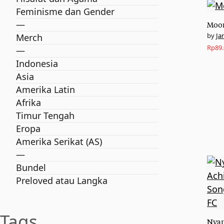
Feminisme dan Gender
—
Moo
Ja
Merch
Rp
89
—
Indonesia
Asia
Amerika Latin
Afrika
Timur Tengah
Eropa
Amerika Serikat (AS)
—
Bundel
Preloved atau Langka
Tags
Nyan