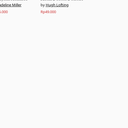
deline Miller
Hugh Lofting
5.000
Rp
49.000