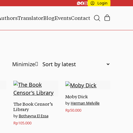
Login
Authors
Translator
Blog
Events
Contact
Moby Dick
Herman Melville
The Book Censor’s
Library
Rp
50.000
Bothayna El Essa
Rp
105.000