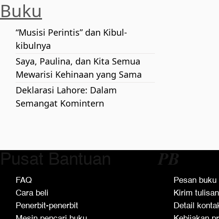
Buku
“Musisi Perintis” dan Kibul-
kibulnya
Saya, Paulina, dan Kita Semua
Mewarisi Kehinaan yang Sama
Deklarasi Lahore: Dalam
Semangat Komintern
Pusat Bantuan
𝑷𝑩
FAQ
Pesan buku
Cara beli
Kirim tulisan
Penerbit-penerbit
Detail konta
Mesin pencari buku
Kebijakan pr