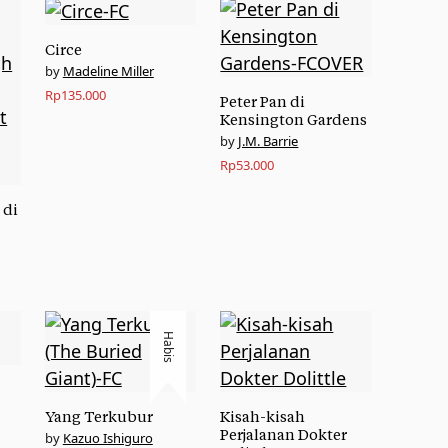
Circe
Madeline Miller
Rp
135.000
Peter Pan di
Kensington Gardens
J.M. Barrie
Rp
53.000
 di
Habis
Yang Terkubur
Kisah-kisah
Perjalanan Dokter
Kazuo Ishiguro