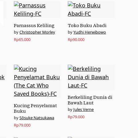
%
Parnassus Keliling
Toko Buku Abadi
Christopher Morley
Yudhi Herwibowo
Rp
65.000
Rp
90.000
Berkeliling Dunia di
Bawah Laut
Kucing Penyelamat
Jules Verne
Buku
Rp
79.000
Sōsuke Natsukawa
Rp
79.000