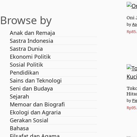
Browse by
Oni 
As
Rp
85
Anak dan Remaja
Sastra Indonesia
Sastra Dunia
Ekonomi Politik
Sosial Politik
Pendidikan
Sains dan Teknologi
Seni dan Budaya
Toko
Hit
Sejarah
Pi
Memoar dan Biografi
Rp
95
Ekologi dan Agraria
Gerakan Sosial
Bahasa
Filsafat dan Agama