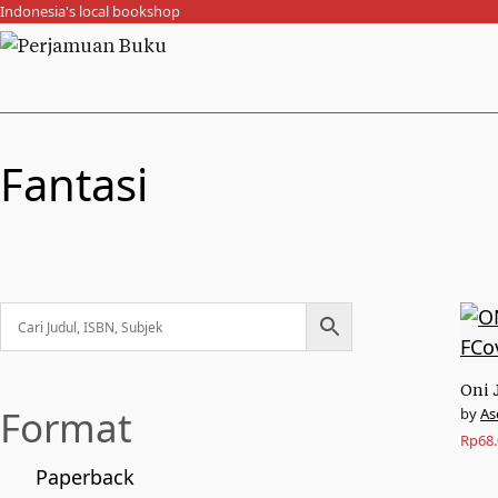
Indonesia's local bookshop
Fantasi
Oni 
Format
As
Rp
68
Paperback