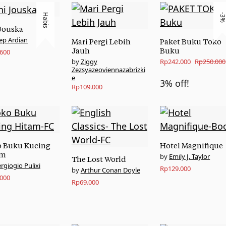
Habis
-3
Jouska
ep Ardian
Mari Pergi Lebih
Paket Buku Toko
Jauh
Buku
.600
Original
Current
Ziggy
Rp
242.000
Rp
250.000
Zezsyazeoviennazabrizki
price
price
e
3% off!
Rp
109.000
was:
is:
Rp250.000.
Rp242.000.
 Buku Kucing
Hotel Magnifique
am
Emily J. Taylor
The Lost World
ergiogio Pulixi
Rp
129.000
Arthur Conan Doyle
.000
Rp
69.000