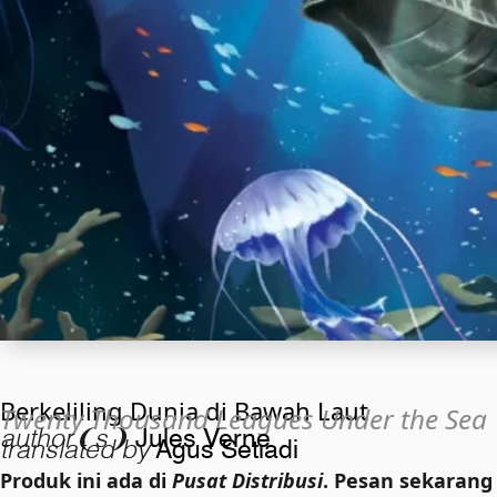
Berkeliling Dunia di Bawah Laut
Twenty Thousand Leagues Under the Sea
author❨s❩
Jules Verne
translated by
Agus Setiadi
Produk ini ada di
Pusat Distribusi
. Pesan sekarang