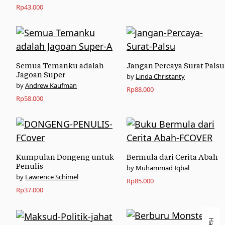
Rp
43.000
Semua Temanku adalah
Jangan Percaya Surat Palsu
Jagoan Super
Linda Christanty
Andrew Kaufman
Rp
88.000
Rp
58.000
Kumpulan Dongeng untuk
Bermula dari Cerita Abah
Penulis
Muhammad Iqbal
Lawrence Schimel
Rp
85.000
Rp
37.000