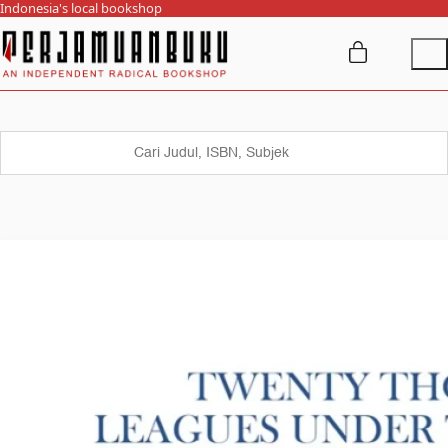
Indonesia's local bookshop