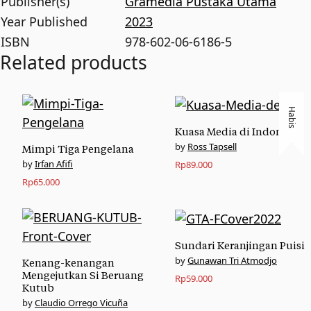
Publisher(s)
Gramedia Pustaka Utama
Year Published
2023
ISBN
978-602-06-6186-5
Related products
Habis
Kuasa Media di Indonesia
Ross Tapsell
Mimpi Tiga Pengelana
Irfan Afifi
Rp
89.000
Rp
65.000
Sundari Keranjingan Puisi
Gunawan Tri Atmodjo
Kenang-kenangan
Mengejutkan Si Beruang
Rp
59.000
Kutub
Claudio Orrego Vicuña