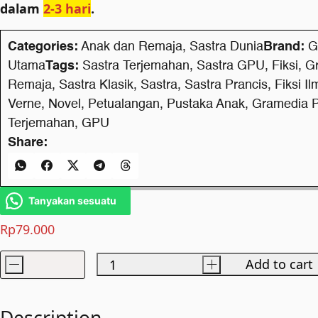
dalam
2-3 hari
.
Categories:
Anak dan Remaja
,
Sastra Dunia
Brand:
G
Utama
Tags:
Sastra Terjemahan
,
Sastra GPU
,
Fiksi
,
G
Remaja
,
Sastra Klasik
,
Sastra
,
Sastra Prancis
,
Fiksi Il
Verne
,
Novel
,
Petualangan
,
Pustaka Anak
,
Gramedia 
Terjemahan
,
GPU
Share:
Tanyakan sesuatu
Rp
79.000
-
+
Add to cart
Berkeliling
Dunia
di
Description