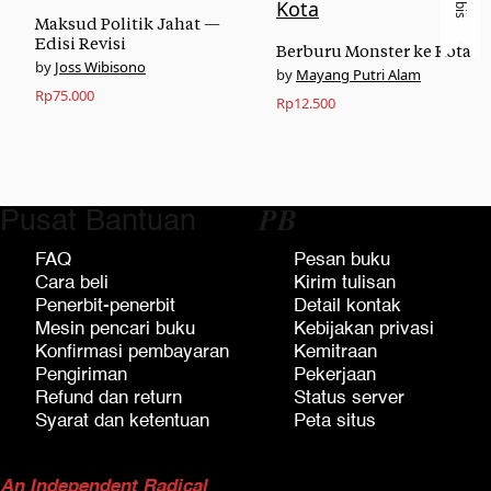
Habis
Maksud Politik Jahat —
Edisi Revisi
Berburu Monster ke Kota
Joss Wibisono
Mayang Putri Alam
Rp
75.000
Rp
12.500
Pusat Bantuan
𝑷𝑩
FAQ
Pesan buku
Cara beli
Kirim tulisan
Penerbit-penerbit
Detail kontak
Mesin pencari buku
Kebijakan privasi
Konfirmasi pembayaran
Kemitraan
Pengiriman
Pekerjaan
Refund dan return
Status server
Syarat dan ketentuan
Peta situs
An Independent Radical