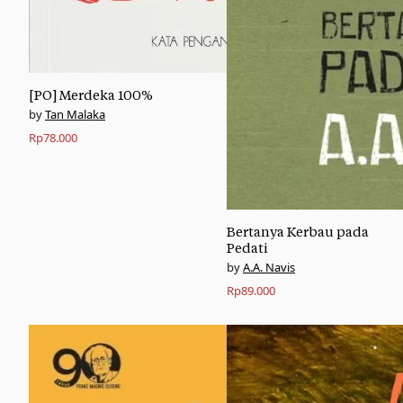
[PO] Merdeka 100%
Tan Malaka
Rp
78.000
Bertanya Kerbau pada
Pedati
A.A. Navis
Rp
89.000