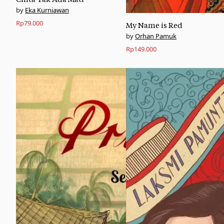
Eka Kurniawan
Rp
79.000
My Name is Red
Orhan Pamuk
Rp
149.000