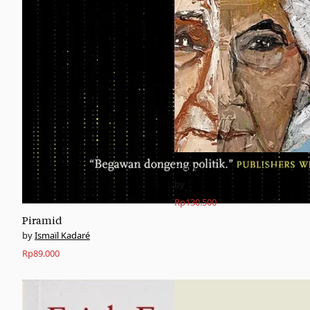
Pembungkaman Sistemik
Katharine E. McGregor
Rp
130.500
Piramid
Ismaïl Kadaré
Rp
89.000