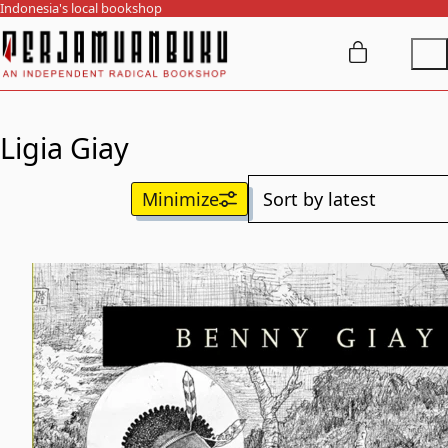
Indonesia's local bookshop
Ligia Giay