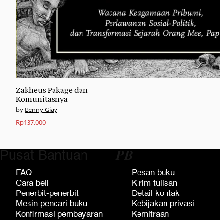
Zakheus Pakage dan
Komunitasnya
Benny Giay
Rp
137.000
Pusat Bantuan
𝑷𝑩
FAQ
Pesan buku
Cara beli
Kirim tulisan
Penerbit-penerbit
Detail kontak
Mesin pencari buku
Kebijakan privasi
Konfirmasi pembayaran
Kemitraan