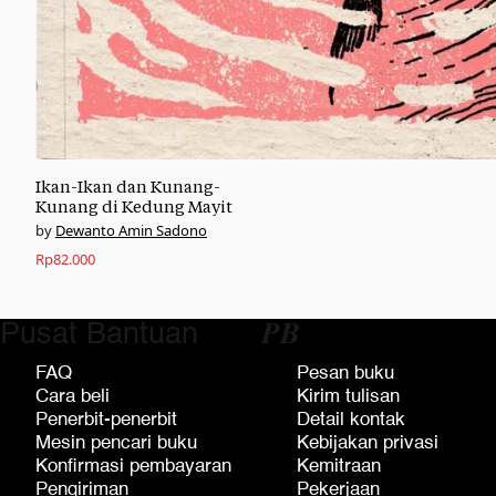
Ikan-Ikan dan Kunang-
Kunang di Kedung Mayit
Dewanto Amin Sadono
Rp
82.000
Pusat Bantuan
𝑷𝑩
FAQ
Pesan buku
Cara beli
Kirim tulisan
Penerbit-penerbit
Detail kontak
Mesin pencari buku
Kebijakan privasi
Konfirmasi pembayaran
Kemitraan
Pengiriman
Pekerjaan