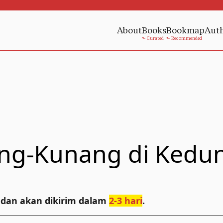
About
Books
Bookmap
Aut
ang-Kunang di Kedu
 dan akan dikirim dalam
2-3 hari
.