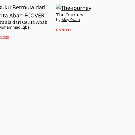
The Journey
May Swan
mula dari Cerita Abah
Muhammad Iqbal
Rp
70.000
5.000