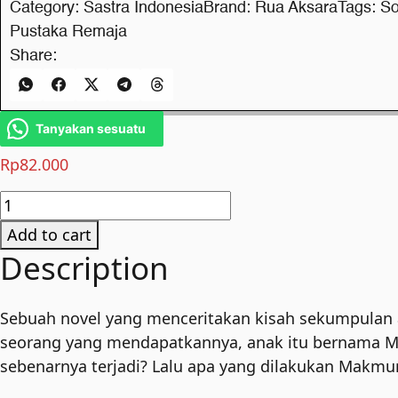
Category:
Sastra Indonesia
Brand:
Rua Aksara
Tags:
So
Pustaka Remaja
Share:
Tanyakan sesuatu
Rp
82.000
Ikan-
Ikan
Add to cart
dan
Description
Kunang-
Kunang
Sebuah novel yang menceritakan kisah sekumpulan 
di
seorang yang mendapatkannya, anak itu bernama Ma
Kedung
sebenarnya terjadi? Lalu apa yang dilakukan Mak
Mayit
quantity