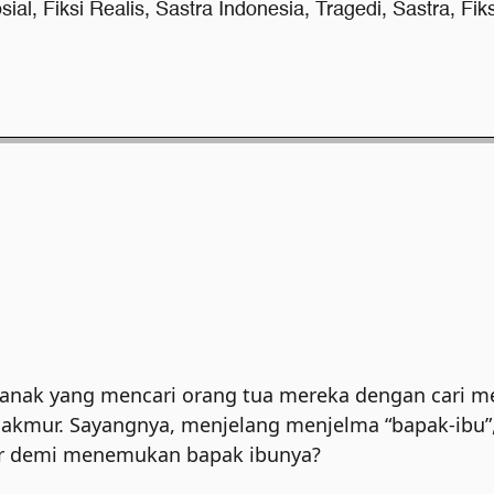
sial
,
Fiksi Realis
,
Sastra Indonesia
,
Tragedi
,
Sastra
,
Fiks
anak yang mencari orang tua mereka dengan cari me
kmur. Sayangnya, menjelang menjelma “bapak-ibu”, 
mur demi menemukan bapak ibunya?