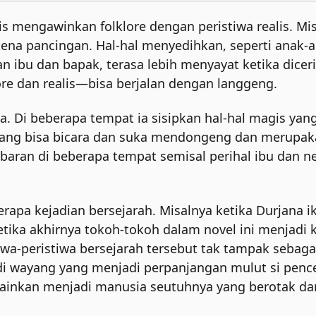
is mengawinkan folklore dengan peristiwa realis. Mi
kena pancingan. Hal-hal menyedihkan, seperti anak-
bu dan bapak, terasa lebih menyayat ketika dicerit
e dan realis—bisa berjalan dengan langgeng.
a. Di beberapa tempat ia sisipkan hal-hal magis yan
u yang bisa bicara dan suka mendongeng dan merup
ebaran di beberapa tempat semisal perihal ibu dan 
rapa kejadian bersejarah. Misalnya ketika Durjana 
etika akhirnya tokoh-tokoh dalam novel ini menjad
tiwa-peristiwa bersejarah tersebut tak tampak seba
di wayang yang menjadi perpanjangan mulut si pence
melainkan menjadi manusia seutuhnya yang berotak d