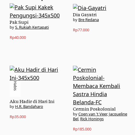
Dia Gayatri
Bre Redana
Pak Supi
S. Rukiah Kertapati
Rp
77.000
Rp
40.000
Habis
Aku Hadir di Hari Ini
H.R. Bandaharo
Cermin Poskolonial
Coen van 't Veer
,
Jacqueline
Rp
35.000
Bel
,
Rick Honings
Rp
185.000