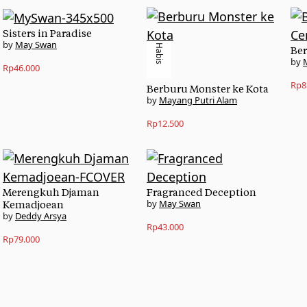
Sisters in Paradise
May Swan
Habis
Ber
Rp
46.000
Rp
8
Berburu Monster ke Kota
Mayang Putri Alam
Rp
12.500
Merengkuh Djaman
Fragranced Deception
May Swan
Kemadjoean
Deddy Arsya
Rp
43.000
Rp
79.000