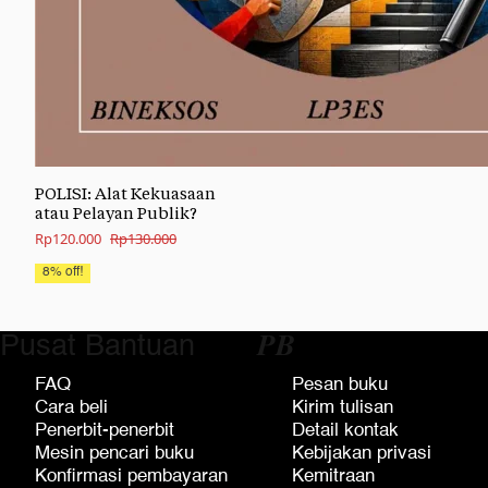
POLISI: Alat Kekuasaan
atau Pelayan Publik?
Original
Current
Rp
120.000
Rp
130.000
price
price
8% off!
was:
is:
Rp130.000.
Rp120.000.
Pusat Bantuan
𝑷𝑩
FAQ
Pesan buku
Cara beli
Kirim tulisan
Penerbit-penerbit
Detail kontak
Mesin pencari buku
Kebijakan privasi
Konfirmasi pembayaran
Kemitraan