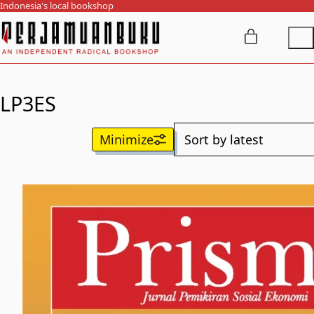
Indonesia's local bookshop
LP3ES