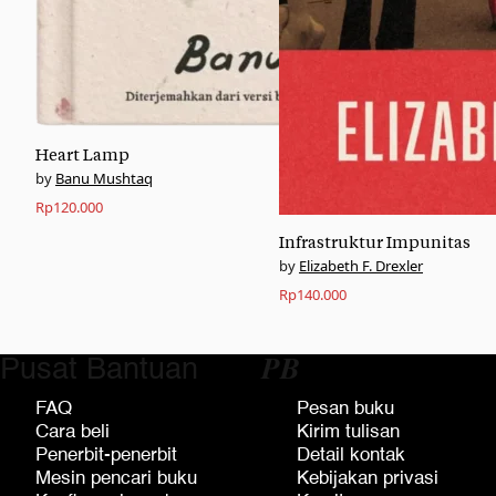
Heart Lamp
Banu Mushtaq
Rp
120.000
Infrastruktur Impunitas
Elizabeth F. Drexler
Rp
140.000
Pusat Bantuan
𝑷𝑩
FAQ
Pesan buku
Cara beli
Kirim tulisan
Penerbit-penerbit
Detail kontak
Mesin pencari buku
Kebijakan privasi