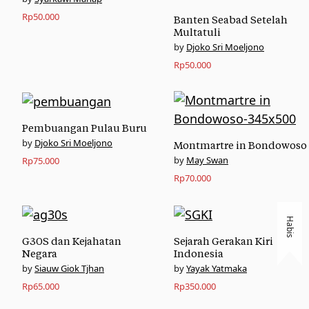
Rp
50.000
Banten Seabad Setelah
Multatuli
Djoko Sri Moeljono
Rp
50.000
Pembuangan Pulau Buru
Djoko Sri Moeljono
Montmartre in Bondowoso
May Swan
Rp
75.000
Rp
70.000
Habis
G30S dan Kejahatan
Sejarah Gerakan Kiri
Negara
Indonesia
Siauw Giok Tjhan
Yayak Yatmaka
Rp
65.000
Rp
350.000