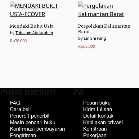
Mendaki Bukit Usia
Pergolakan Kalimantan
Barat
Tuba bin Abdurahim
Lin Shi Fang
Rp
78.000
Rp
65.000
Pusat Bantuan
𝑷𝑩
FAQ
Pesan buku
Cara beli
Kirim tulisan
Penerbit-penerbit
Detail kontak
Mesin pencari buku
Kebijakan privasi
Konfirmasi pembayaran
Kemitraan
Pengiriman
Pekerjaan