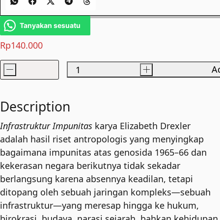
Tanyakan sesuatu
Rp
140.000
-
+
Ad
Infrastruktur
Impunitas
quantity
Description
Infrastruktur Impunitas
karya Elizabeth Drexler
adalah hasil riset antropologis yang menyingkap
bagaimana impunitas atas genosida 1965–66 dan
kekerasan negara berikutnya tidak sekadar
berlangsung karena absennya keadilan, tetapi
ditopang oleh sebuah jaringan kompleks—sebuah
infrastruktur—yang meresap hingga ke hukum,
birokrasi, budaya, narasi sejarah, bahkan kehidupan