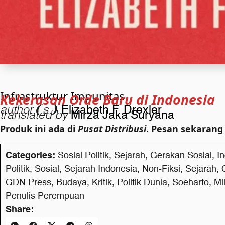
Infrastruktur Impunitas
Kekerasan Orde Baru di Indonesia
author❨s❩
Elizabeth F. Drexler
translated by
Mirza Jaka Suryana
Produk ini ada di
Pusat Distribusi
. Pesan sekarang
Categories:
Sosial Politik
,
Sejarah
,
Gerakan Sosial
,
I
Politik
,
Sosial
,
Sejarah Indonesia
,
Non-Fiksi
,
Sejarah
,
GDN Press
,
Budaya
,
Kritik
,
Politik Dunia
,
Soeharto
,
Mi
Penulis Perempuan
Share: