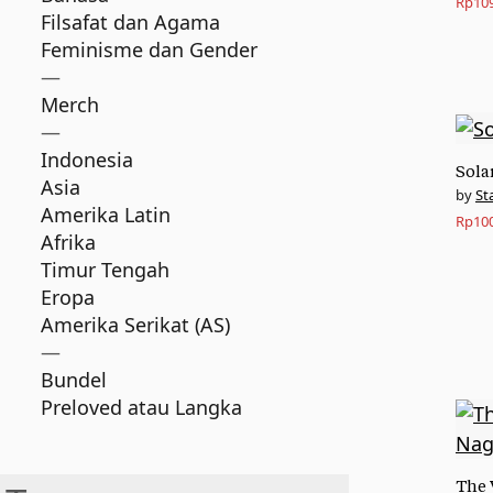
Rp
10
Filsafat dan Agama
Feminisme dan Gender
—
Merch
—
Indonesia
Sola
Asia
St
Amerika Latin
Rp
10
Afrika
Timur Tengah
Eropa
Amerika Serikat (AS)
—
Bundel
Preloved atau Langka
The 