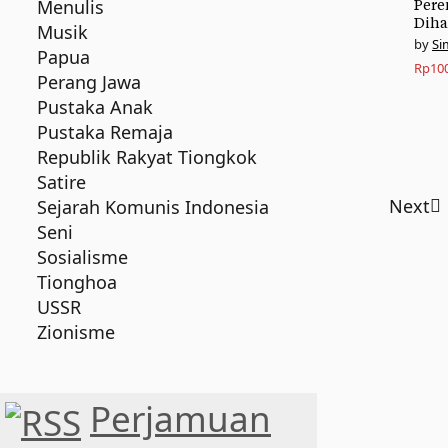
Menulis
Per
Dih
Musik
Si
Papua
Rp
10
Perang Jawa
Pustaka Anak
Pustaka Remaja
Republik Rakyat Tiongkok
Satire
Next
Sejarah Komunis Indonesia
Seni
Sosialisme
Tionghoa
USSR
Zionisme
Perjamuan