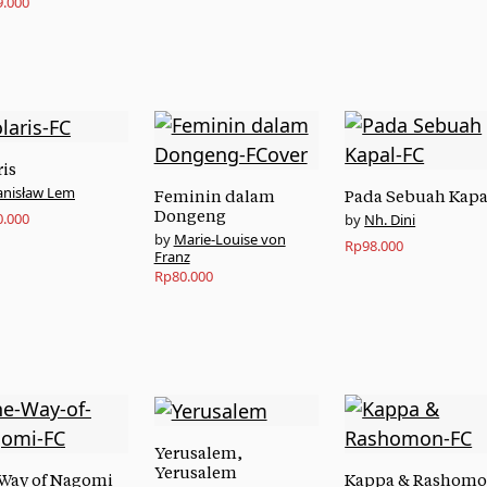
9.000
ris
anisław Lem
Feminin dalam
Pada Sebuah Kapa
Dongeng
0.000
Nh. Dini
Marie-Louise von
Rp
98.000
Franz
Rp
80.000
Yerusalem,
Yerusalem
Way of Nagomi
Kappa & Rashom