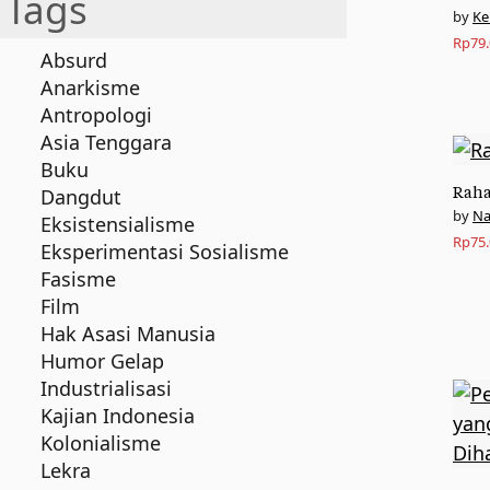
Tags
Ke
Rp
79
Absurd
Anarkisme
Antropologi
Asia Tenggara
Buku
Raha
Dangdut
Na
Eksistensialisme
Rp
75
Eksperimentasi Sosialisme
Fasisme
Film
Hak Asasi Manusia
Humor Gelap
Industrialisasi
Kajian Indonesia
Kolonialisme
Lekra