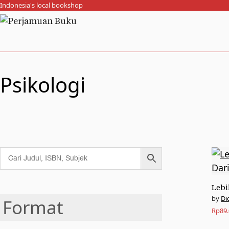
Indonesia's local bookshop
Psikologi
Lebi
Di
Format
Rp
89