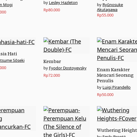
Lesley Hazleton
n Mogi
Ryūnosuke
Akutagawa
Rp
80.000
.000
Rp
55.000
sia Hati
tsume Sōseki
Kembar
.000
Fyodor Dostoyevsky
Enam Karakter
Rp
72.000
Mencari Seorang
Penulis
Luigi Pirandello
Rp
50.000
Wuthering Height
Emily Brontë