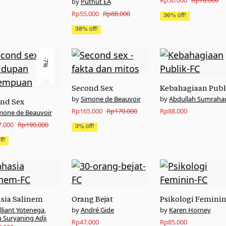
Rp
50.000
Rp
78.000
Puthut EA
Original
Current
price
price
Rp
55.000
Rp
88.000
36% off!
price
price
was:
is:
38% off!
was:
is:
Rp78.000.
Rp50.000.
Rp88.000.
Rp55.000.
-7%
Second Sex
Kebahagiaan Publ
Simone de Beauvoir
Abdullah Sumraha
nd Sex
Original
Current
Rp
165.000
Rp
170.000
Rp
88.000
mone de Beauvoir
nal
nt
price
price
7.000
Rp
190.000
3% off!
was:
is:
f!
Rp170.000.
Rp165.000.
.000.
.000.
sia Salinem
Orang Bejat
Psikologi Femini
illiant Yotenega
,
André Gide
Karen Horney
 Suryaning Adji
Rp
47.000
Rp
85.000