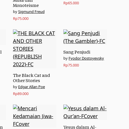
Musa dan
Rp
65.000
Monoteisme
Sigmund Freud
Rp
75.000
l
Sang Penjudi
Fyodor Dostoyevsky
Rp
75.000
The Black Cat and
Other Stories
Edgar Allan Poe
Rp
89.000
on
Yesus dalam Al-