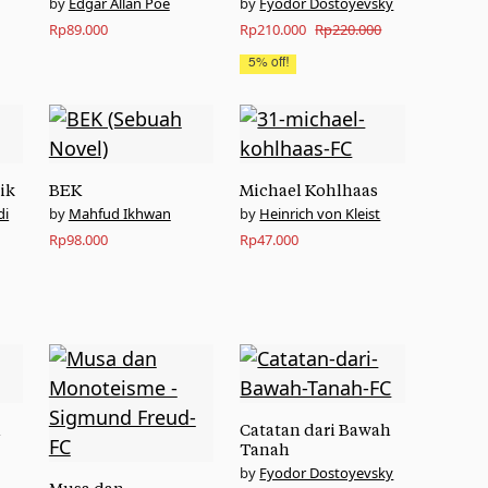
Edgar Allan Poe
Fyodor Dostoyevsky
Original
Current
Rp
89.000
Rp
210.000
Rp
220.000
price
price
5% off!
was:
is:
Rp220.000.
Rp210.000.
ik
BEK
Michael Kohlhaas
di
Mahfud Ikhwan
Heinrich von Kleist
Rp
98.000
Rp
47.000
n
Catatan dari Bawah
Tanah
Fyodor Dostoyevsky