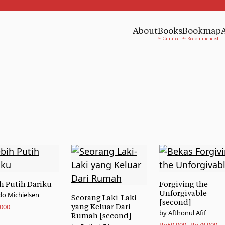
About
Books
Bookmap
h Putih Dariku
Forgiving the
Unforgivable
do Michielsen
Seorang Laki-Laki
[second]
.000
yang Keluar Dari
Afthonul Afif
Rumah [second]
Original
Current