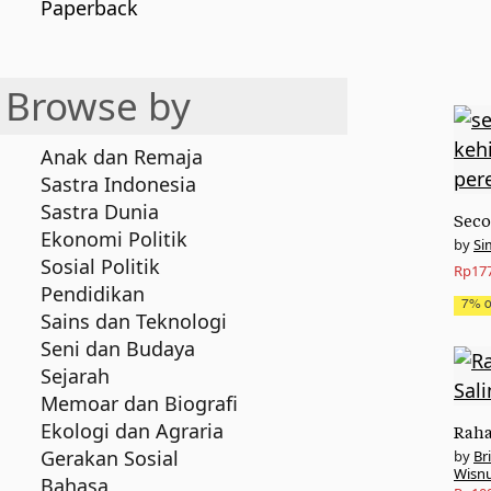
Paperback
Browse by
Anak dan Remaja
Sastra Indonesia
Sastra Dunia
Seco
Ekonomi Politik
Si
Sosial Politik
Origi
Curre
Rp
17
Pendidikan
price
price
7% of
Sains dan Teknologi
was:
is:
Seni dan Budaya
Rp190
Rp177
Sejarah
Memoar dan Biografi
Ekologi dan Agraria
Raha
Gerakan Sosial
Br
Wisnu
Bahasa