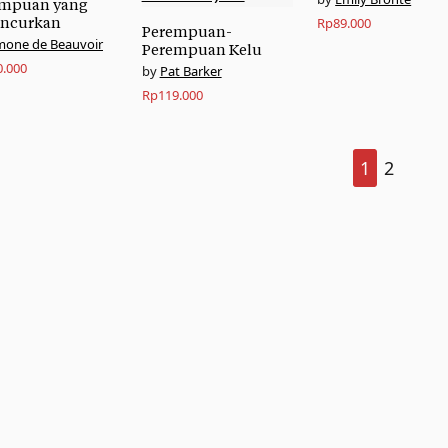
empuan yang
ancurkan
Rp
89.000
Perempuan-
mone de Beauvoir
Perempuan Kelu
0.000
Pat Barker
Rp
119.000
1
2