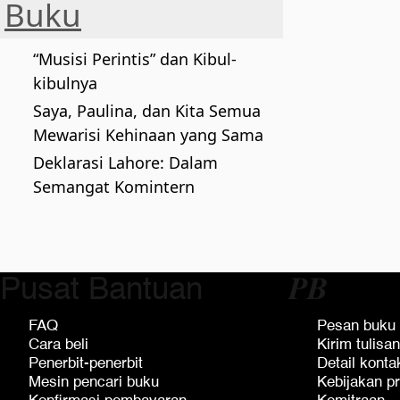
Buku
“Musisi Perintis” dan Kibul-
kibulnya
Saya, Paulina, dan Kita Semua
Mewarisi Kehinaan yang Sama
Deklarasi Lahore: Dalam
Semangat Komintern
Pusat Bantuan
𝑷𝑩
FAQ
Pesan buku
Cara beli
Kirim tulisan
Penerbit-penerbit
Detail konta
Mesin pencari buku
Kebijakan pr