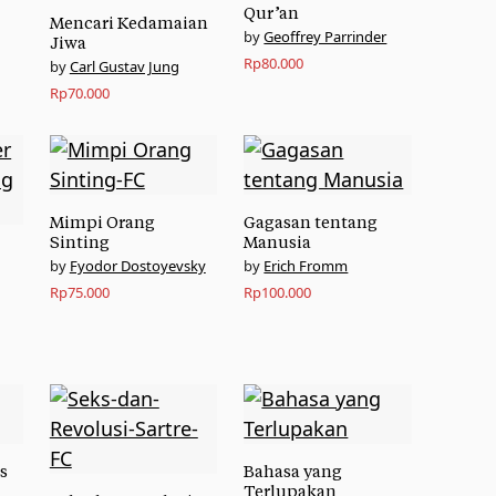
Qur’an
Mencari Kedamaian
Geoffrey Parrinder
Jiwa
Rp
80.000
Carl Gustav Jung
Rp
70.000
Mimpi Orang
Gagasan tentang
Sinting
Manusia
Fyodor Dostoyevsky
Erich Fromm
Rp
75.000
Rp
100.000
s
Bahasa yang
Terlupakan