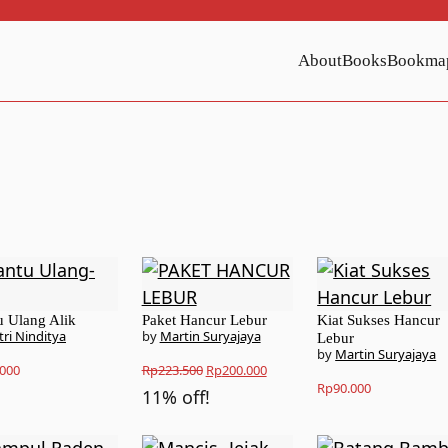
About
Books
Bookma
u Ulang Alik
Paket Hancur Lebur
Kiat Sukses Hancur
tri Ninditya
Martin Suryajaya
Lebur
Martin Suryajaya
Original
Current
.000
Rp
223.500
Rp
200.000
Rp
90.000
11% off!
price
price
was:
is: