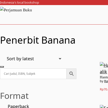
Indonesia's local bookshop
Penerbit Banana
Hant
Ra
Rp
70
Format
Paperback