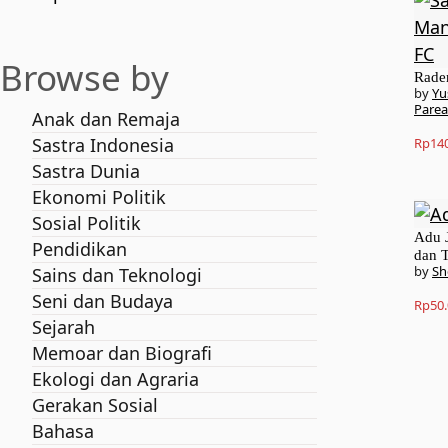
Browse by
Rade
Yu
Pare
Anak dan Remaja
Sastra Indonesia
Rp
14
Sastra Dunia
Ekonomi Politik
Sosial Politik
Adu 
Pendidikan
dan T
Sh
Sains dan Teknologi
Seni dan Budaya
Rp
50
Sejarah
Memoar dan Biografi
Ekologi dan Agraria
Gerakan Sosial
Bahasa