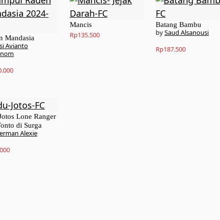
Rp223.500.
Rp200.000.
Mancis
Batang Bambu
Saud Alsanousi
Rp
135.500
n Mandasia
si Avianto
Rp
187.500
anom
0.000
Jotos Lone Ranger
onto di Surga
erman Alexie
.000