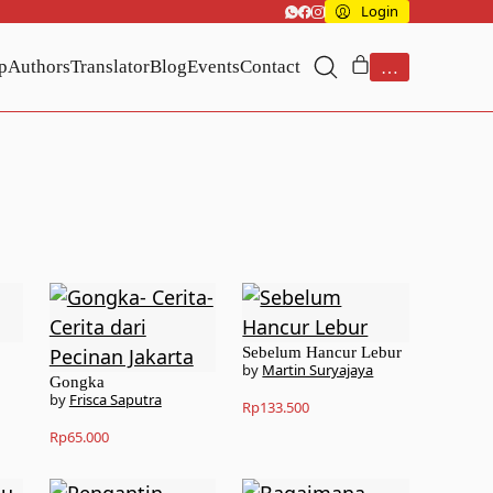
Login
p
Authors
Translator
Blog
Events
Contact
…
Sebelum Hancur Lebur
Martin Suryajaya
Gongka
Frisca Saputra
Rp
133.500
Rp
65.000