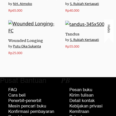
NH. Atmoko
S. Rukiah Kertapati
Rp
65.000
Rp
40.000
Habis
Tandus
S. Rukiah Kertapati
Wounded Longing
Putu Oka Sukanta
Rp
55.000
Rp
25.000
Pusat Bantuan
𝑷𝑩
FAQ
Pesan buku
Cara beli
Kirim tulisan
Penerbit-penerbit
Detail kontak
Mesin pencari buku
Kebijakan privasi
Konfirmasi pembayaran
Kemitraan