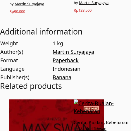
Martin Suryajaya
Martin Suryajaya
Rp
133.500
Rp
90.000
Additional information
Weight
1 kg
Author(s)
Martin Suryajaya
Format
Paperback
Language
Indonesian
Publisher(s)
Banana
Related products
Cerita, Bualan, Kebenaran
Mahfud Ikhwan