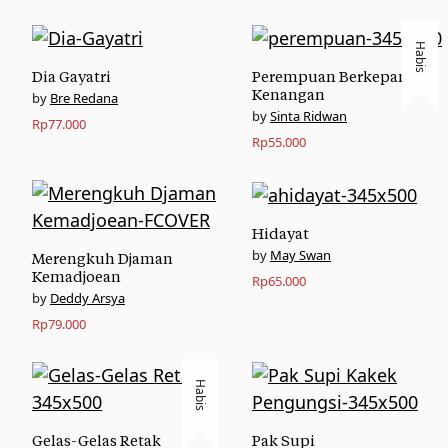
Habis
Dia Gayatri
Perempuan Berkepang
Kenangan
Bre Redana
Sinta Ridwan
Rp
77.000
Rp
55.000
Hidayat
May Swan
Merengkuh Djaman
Kemadjoean
Rp
65.000
Deddy Arsya
Rp
79.000
Habis
Gelas-Gelas Retak
Pak Supi