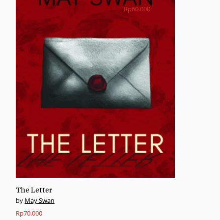
Rp
60.000
The Letter
May Swan
Rp
70.000