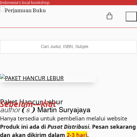
Indonesia's local bookshop
Paket Hancur Lebur
Sebelum—Kiat
author❨s❩
Martin Suryajaya
Hanya tersedia untuk pembelian melalui website
Produk ini ada di
Pusat Distribusi
. Pesan sekarang
dan akan dikirim dalam
2-3 hari
.