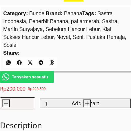
Category:
Bundel
Brand:
Banana
Tags:
Sastra
Indonesia
,
Penerbit Banana
,
patjarmerah
,
Sastra
,
Martin Suryajaya
,
Sebelum Hancur Lebur
,
Kiat
Sukses Hancur Lebur
,
Novel
,
Seni
,
Pustaka Remaja
,
Sosial
Share:
Tanyakan sesuatu
Rp
200.000
Rp
223.500
Original
Current
price
price
-
Add to cart
+
Paket
was:
is:
Hancur
Rp223.500.
Rp200.000.
Lebur
Description
quantity