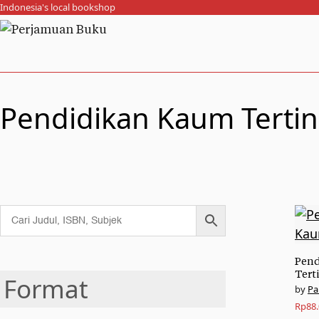
Indonesia's local bookshop
Pendidikan Kaum Terti
Pen
Tert
Format
Pa
Rp
88