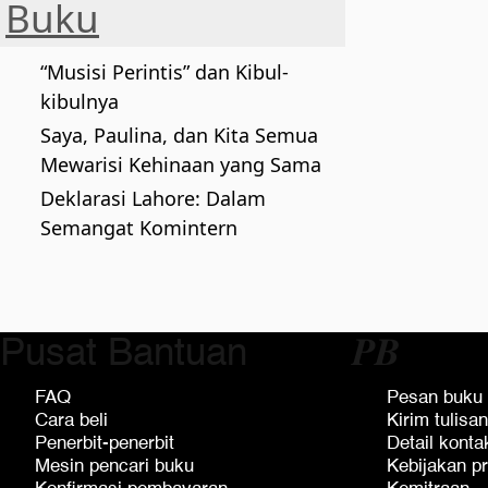
Buku
“Musisi Perintis” dan Kibul-
kibulnya
Saya, Paulina, dan Kita Semua
Mewarisi Kehinaan yang Sama
Deklarasi Lahore: Dalam
Semangat Komintern
Pusat Bantuan
𝑷𝑩
FAQ
Pesan buku
Cara beli
Kirim tulisan
Penerbit-penerbit
Detail konta
Mesin pencari buku
Kebijakan pr