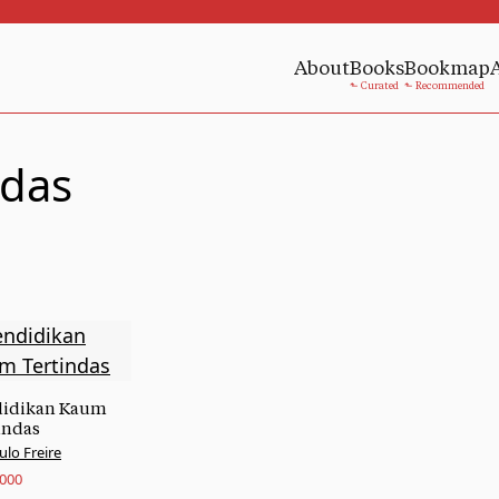
About
Books
Bookmap
ndas
didikan Kaum
indas
ulo Freire
.000