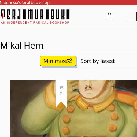
Indonesia's local bookshop
Mikal Hem
Habis