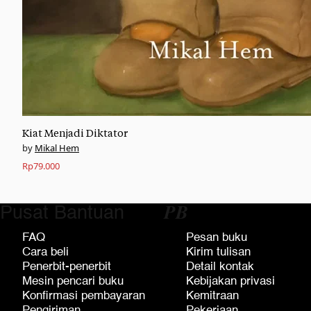
Kiat Menjadi Diktator
Mikal Hem
Rp
79.000
Pusat Bantuan
𝑷𝑩
FAQ
Pesan buku
Cara beli
Kirim tulisan
Penerbit-penerbit
Detail kontak
Mesin pencari buku
Kebijakan privasi
Konfirmasi pembayaran
Kemitraan
Pengiriman
Pekerjaan