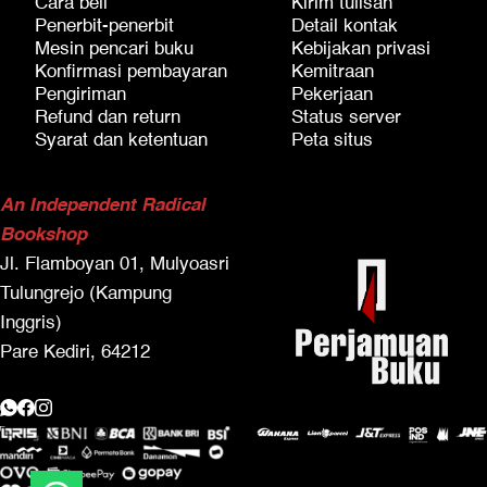
Cara beli
Kirim tulisan
Penerbit-penerbit
Detail kontak
Mesin pencari buku
Kebijakan privasi
Konfirmasi pembayaran
Kemitraan
Pengiriman
Pekerjaan
Refund dan return
Status server
Syarat dan ketentuan
Peta situs
An Independent Radical
Bookshop
Jl. Flamboyan 01, Mulyoasri
Tulungrejo (Kampung
Inggris)
Pare Kediri, 64212