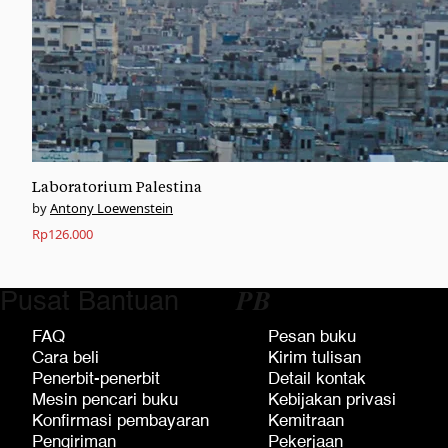
Laboratorium Palestina
Antony Loewenstein
Rp
126.000
Pusat Bantuan
𝑷𝑩
FAQ
Pesan buku
Cara beli
Kirim tulisan
Penerbit-penerbit
Detail kontak
Mesin pencari buku
Kebijakan privasi
Konfirmasi pembayaran
Kemitraan
Pengiriman
Pekerjaan