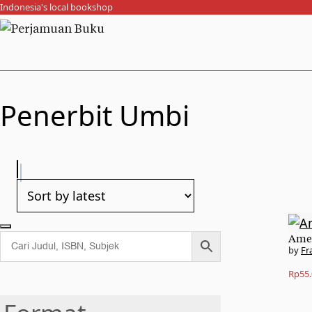
Indonesia's local bookshop
Penerbit Umbi
Ame
Fr
Rp
55