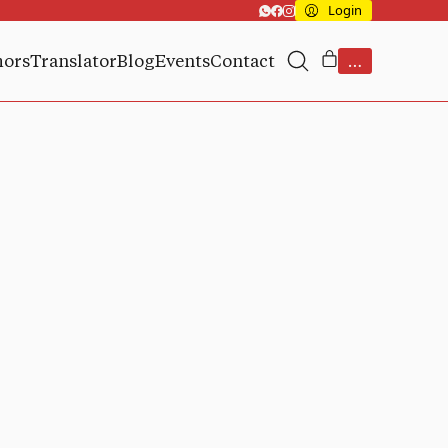
Login
hors
Translator
Blog
Events
Contact
…