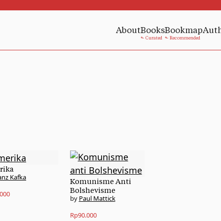
About
Books
Bookmap
Aut
rika
anz Kafka
Komunisme Anti
Bolshevisme
.000
Paul Mattick
Rp
90.000