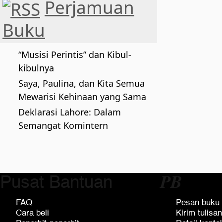
Perjamuan
Buku
“Musisi Perintis” dan Kibul-
kibulnya
Saya, Paulina, dan Kita Semua
Mewarisi Kehinaan yang Sama
Deklarasi Lahore: Dalam
Semangat Komintern
Pusat Bantuan
𝑷𝑩
FAQ
Pesan buku
Cara beli
Kirim tulisan