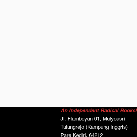
An Independent Radical Books
Jl. Flamboyan 01, Mulyoasri
Tulungrejo (Kampung Inggris)
Pare Kediri, 64212