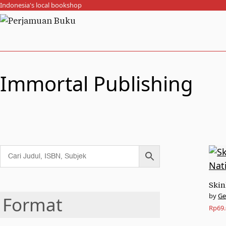
Indonesia's local bookshop
Immortal Publishing
Skin
Ge
Format
Rp
69