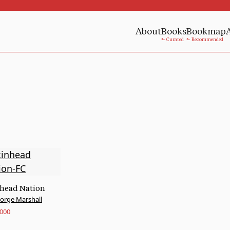
About
Books
Bookmap
head Nation
orge Marshall
.000