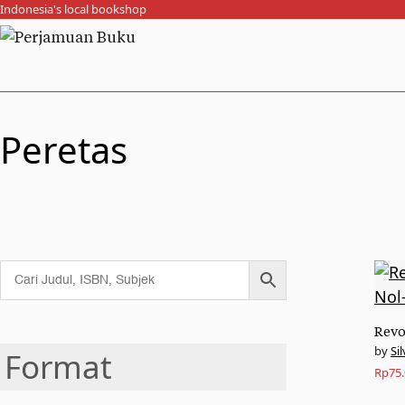
Indonesia's local bookshop
Peretas
Revo
Sil
Format
Rp
75