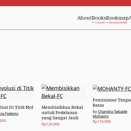
About
Books
Bookmap
Feminisme Tanp
Batas
lusi Di Titik Nol
Membisikkan Bekal
Chandra Talpade
untuk Perjalanan
via Federici
Mohanty
yang Sangat Jauh
.000
Rp
116.000
Rp
120.000