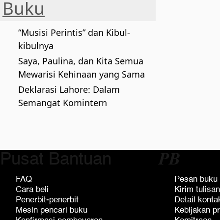
Buku
“Musisi Perintis” dan Kibul-
kibulnya
Saya, Paulina, dan Kita Semua
Mewarisi Kehinaan yang Sama
Deklarasi Lahore: Dalam
Semangat Komintern
Pusat Bantuan
𝑷𝑩
FAQ
Pesan buku
Cara beli
Kirim tulisan
Penerbit-penerbit
Detail konta
Mesin pencari buku
Kebijakan pr