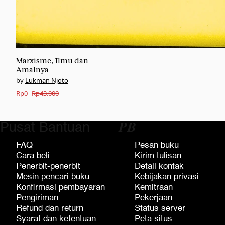
Marxisme, Ilmu dan
Amalnya
Lukman Njoto
Original
Current
Rp
0
Rp
43.000
price
price
was:
is:
Pusat Bantuan
𝑷𝑩
Rp43.000.
Rp0.
FAQ
Pesan buku
Cara beli
Kirim tulisan
Penerbit-penerbit
Detail kontak
Mesin pencari buku
Kebijakan privasi
Konfirmasi pembayaran
Kemitraan
Pengiriman
Pekerjaan
Refund dan return
Status server
Syarat dan ketentuan
Peta situs