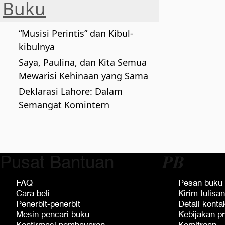
Buku
“Musisi Perintis” dan Kibul-
kibulnya
Saya, Paulina, dan Kita Semua
Mewarisi Kehinaan yang Sama
Deklarasi Lahore: Dalam
Semangat Komintern
Pusat Bantuan
𝑷𝑩
FAQ
Pesan buku
Cara beli
Kirim tulisan
Penerbit-penerbit
Detail konta
Mesin pencari buku
Kebijakan pr