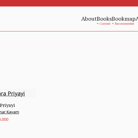
About
Books
Bookmap
 Priyayi
ar Kayam
5.000