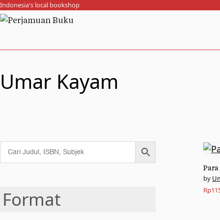
Indonesia's local bookshop
Umar Kayam
Para
Um
Rp
11
Format