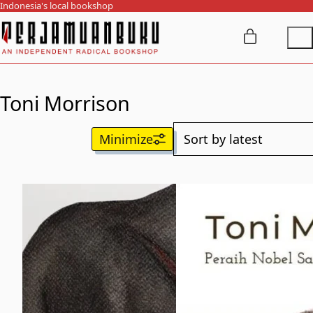
Indonesia's local bookshop
Toni Morrison