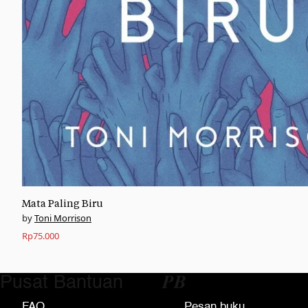
Mata Paling Biru
Toni Morrison
Rp
75.000
Pusat Bantuan
𝑷𝑩
FAQ
Pesan buku