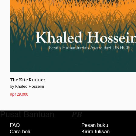
The Kite Runner
Khaled Hosseini
Rp
129.000
Pusat Bantuan
𝑷𝑩
FAQ
Pesan buku
Cara beli
Kirim tulisan