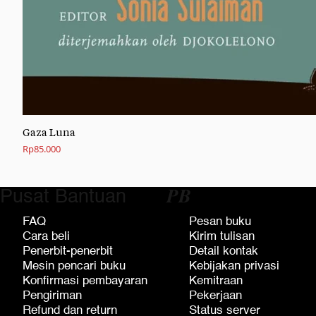
Gaza Luna
Rp
85.000
Pusat Bantuan
𝑷𝑩
FAQ
Pesan buku
Cara beli
Kirim tulisan
Penerbit-penerbit
Detail kontak
Mesin pencari buku
Kebijakan privasi
Konfirmasi pembayaran
Kemitraan
Pengiriman
Pekerjaan
Refund dan return
Status server