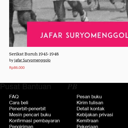
Serikat Buruh 1945-1948
Jafar Suryomenggolo
Rp
86.000
Pusat Bantuan
𝑷𝑩
FAQ
Pesan buku
Cara beli
Kirim tulisan
Penerbit-penerbit
Detail kontak
Mesin pencari buku
Kebijakan privasi
Konfirmasi pembayaran
Kemitraan
Pengiriman
Pekerjaan