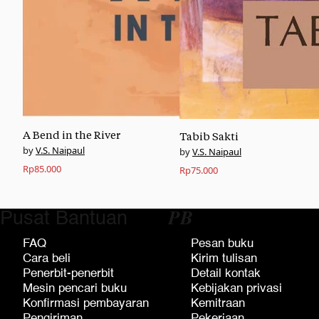
A Bend in the River
Tabib Sakti
V.S. Naipaul
V.S. Naipaul
Rp
85.000
Rp
75.000
Pusat Bantuan
𝑷𝑩
FAQ
Pesan buku
Cara beli
Kirim tulisan
Penerbit-penerbit
Detail kontak
Mesin pencari buku
Kebijakan privasi
Konfirmasi pembayaran
Kemitraan
Pengiriman
Pekerjaan