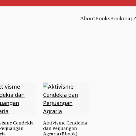
About
Books
Bookmap
visme Cendekia
Aktivisme Cendekia
Perjuangan
dan Perjuangan
ria
Agraria (Ebook)