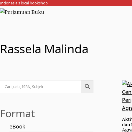
Indonesia's local bookshop
Rassela Malinda
Format
Akti
dan 
eBook
Agra