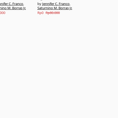
nnifer C. Franco
,
Jennifer C. Franco
,
nino M. Borras Jr.
Saturnino M. Borras Jr.
Original
Current
.000
Rp
0
Rp
80.000
price
price
was:
is:
Rp80.000.
Rp0.