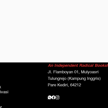
An Independent Radical Books
Jl. Flamboyan 01, Mulyoasri
Tulungrejo (Kampung Inggris)
Pare Kediri, 64212
k
ivasi
er