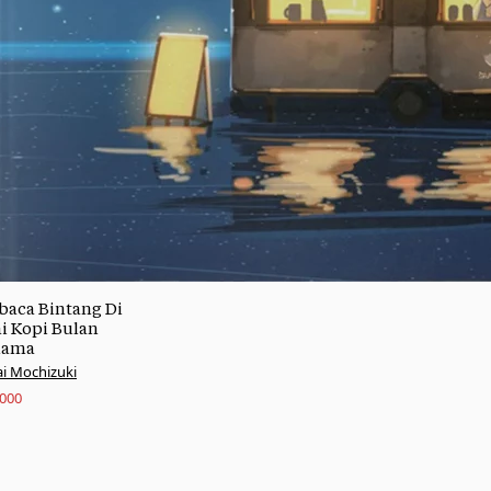
aca Bintang Di
i Kopi Bulan
nama
i Mochizuki
.000