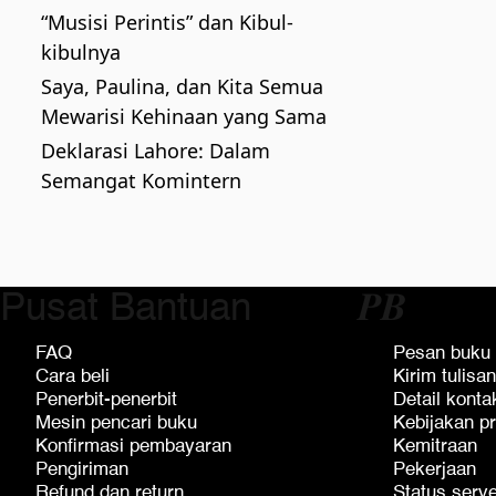
“Musisi Perintis” dan Kibul-
kibulnya
Saya, Paulina, dan Kita Semua
Mewarisi Kehinaan yang Sama
Deklarasi Lahore: Dalam
Semangat Komintern
Pusat Bantuan
𝑷𝑩
FAQ
Pesan buku
Cara beli
Kirim tulisan
Penerbit-penerbit
Detail konta
Mesin pencari buku
Kebijakan pr
Konfirmasi pembayaran
Kemitraan
Pengiriman
Pekerjaan
Refund dan return
Status serv