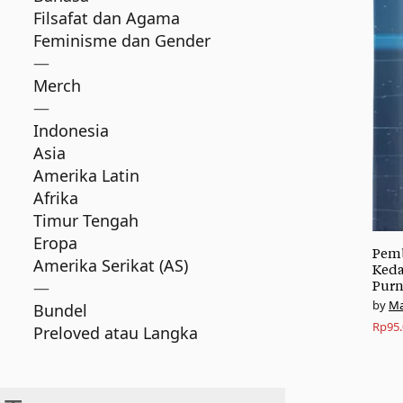
Filsafat dan Agama
Feminisme dan Gender
—
Merch
—
Indonesia
Asia
Amerika Latin
Afrika
Timur Tengah
Eropa
Pemb
Amerika Serikat (AS)
Keda
—
Pur
Ma
Bundel
Rp
95
Preloved atau Langka