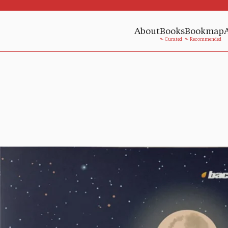
About
Books
Bookmap